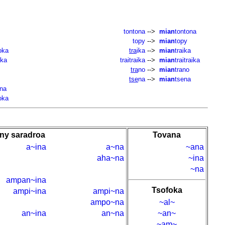
tontona
-->
mian
tontona
topy
-->
mian
topy
oka
tra
ika
-->
mian
traika
oka
traitraika
-->
mian
traitraika
tra
no
-->
mian
trano
tse
na
-->
mian
tsena
na
oka
eny saradroa
Tovana
a~ina
a~na
~ana
aha~na
~ina
~na
ampan~ina
Tsofoka
ampi~ina
ampi~na
ampo~na
~al~
an~ina
an~na
~an~
~am~