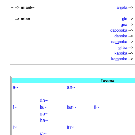
~ --> miank~
anjefa
-->
~ --> mian~
a
la
-->
a
na
-->
da
bo
boka
-->
da
boka
-->
da
ra
boka
-->
e
fitra
-->
ka
poka
-->
ka
ra
poka
-->
Tovona
a~
an~
da~
f~
fa~
fan~
fi~
ga~
ha~
i~
in~
ja~