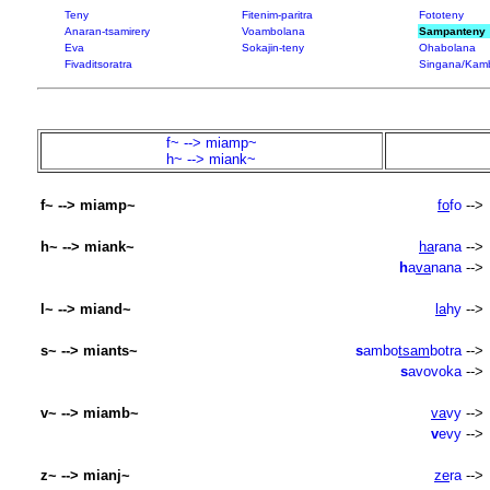
Teny
Fitenim-paritra
Fototeny
Anaran-tsamirery
Voambolana
Sampanteny
Eva
Sokajin-teny
Ohabolana
Fivaditsoratra
Singana/Kam
f~ --> miamp~
h~ --> miank~
f~ --> miamp~
fo
fo
-->
h~ --> miank~
ha
rana
-->
h
a
va
nana
-->
l~ --> miand~
la
hy
-->
s~ --> miants~
s
ambo
tsam
botra
-->
s
avovoka
-->
v~ --> miamb~
va
vy
-->
v
evy
-->
z~ --> mianj~
ze
ra
-->