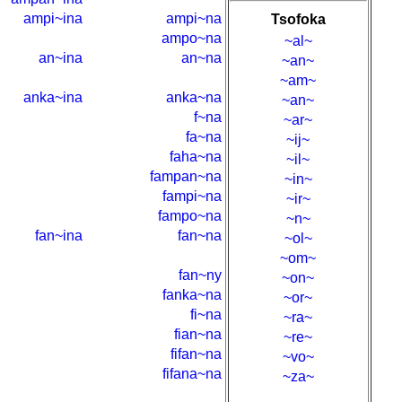
ampi~ina
ampi~na
Tsofoka
ampo~na
~al~
an~ina
an~na
~an~
~am~
anka~ina
anka~na
~an~
f~na
~ar~
fa~na
~ij~
faha~na
~il~
fampan~na
~in~
fampi~na
~ir~
fampo~na
~n~
fan~ina
fan~na
~ol~
~om~
fan~ny
~on~
fanka~na
~or~
fi~na
~ra~
fian~na
~re~
fifan~na
~vo~
fifana~na
~za~