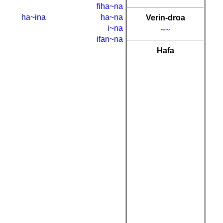
fiha~na
ha~ina
ha~na
Verin-droa
i~na
~~
ifan~na
Hafa