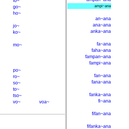
fo~
ampi~ana
go~
ho~
an~ana
ana~ana
jo~
anka~ana
ko~
fa~ana
mo~
faha~ana
fampan~ana
fampi~ana
po~
fan~ana
ro~
fana~ana
so~
to~
fanka~ana
tso~
fi~ana
vo~
voa~
fifan~ana
fifanka~ana