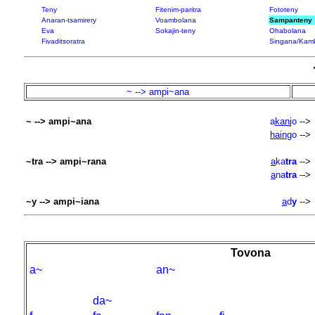
Teny
Fitenim-paritra
Fototeny
Anaran-tsamirery
Voambolana
Sampanteny
Eva
Sokajin-teny
Ohabolana
Fivaditsoratra
Singana/Kam
~ --> ampi~ana
~ --> ampi~ana
a
kan
jo
-->
hain
go
-->
~tra --> ampi~rana
a
ka
tra
-->
a
na
tra
-->
~y --> ampi~iana
a
d
y
-->
Tovona
a~
an~
da~