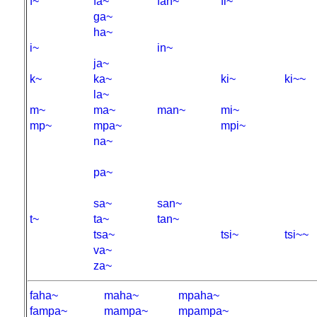
f~
fa~
fan~
fi~
ga~
ha~
i~
in~
ja~
k~
ka~
ki~
ki~~
la~
m~
ma~
man~
mi~
mp~
mpa~
mpi~
na~
pa~
sa~
san~
t~
ta~
tan~
tsa~
tsi~
tsi~~
va~
za~
faha~
maha~
mpaha~
fampa~
mampa~
mpampa~