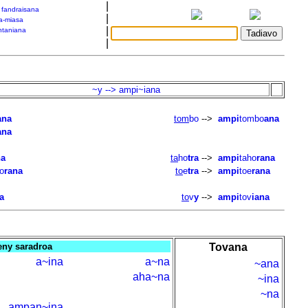
|
a fandraisana
|
a-miasa
|
taniana
|
)
~y --> ampi~iana
ana
tom
bo
-->
ampi
tombo
ana
ana
na
ta
ho
tra
-->
ampi
taho
rana
o
rana
to
e
tra
-->
ampi
toe
rana
a
to
v
y
-->
ampi
tov
iana
teny saradroa
Tovana
a~ina
a~na
~ana
aha~na
~ina
~na
ampan~ina