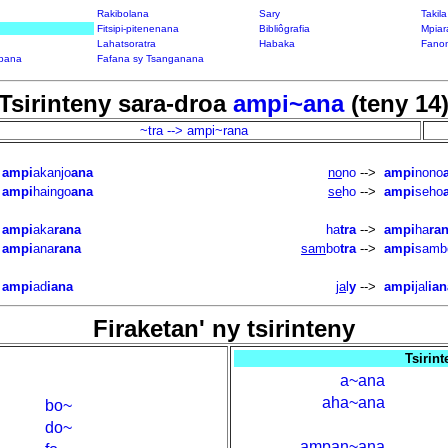
Rakibolana
Sary
Takil
Fitsipi-pitenenana
Bibliôgrafia
Mpiar
Lahatsoratra
Habaka
Fanon
bana
Fafana sy Tsanganana
Tsirinteny sara-droa
ampi~ana
(teny 14
~tra --> ampi~rana
ampi
akanjo
ana
no
no
-->
ampi
nono
ampi
haingo
ana
se
ho
-->
ampi
seho
ampi
aka
rana
ha
tra
-->
ampi
ha
ra
ampi
ana
rana
sam
bo
tra
-->
ampi
samb
ampi
ad
iana
ja
l
y
-->
ampi
jal
ian
Firaketan' ny tsirinteny
Tsirin
a~ana
aha~ana
bo~
do~
ampan~ana