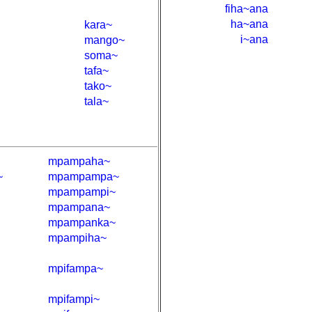
fiha~ana
ha~ana
kara~
i~ana
mango~
soma~
tafa~
tako~
tala~
mpampaha~
~
mpampampa~
mpampampi~
mpampana~
mpampanka~
mpampiha~
mpifampa~
mpifampi~