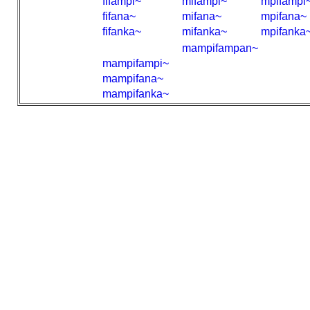
fifampi~
mifampi~
mpifampi
fifana~
mifana~
mpifana~
fifanka~
mifanka~
mpifanka
mampifampan~
mampifampi~
mampifana~
mampifanka~