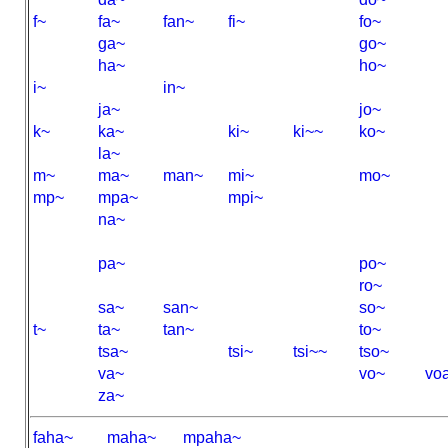
f~
fa~
fan~
fi~
fo~
ga~
go~
ha~
ho~
i~
in~
ja~
jo~
k~
ka~
ki~
ki~~
ko~
la~
m~
ma~
man~
mi~
mo~
mp~
mpa~
mpi~
na~
pa~
po~
ro~
sa~
san~
so~
t~
ta~
tan~
to~
tsa~
tsi~
tsi~~
tso~
va~
vo~
vo
za~
faha~
maha~
mpaha~