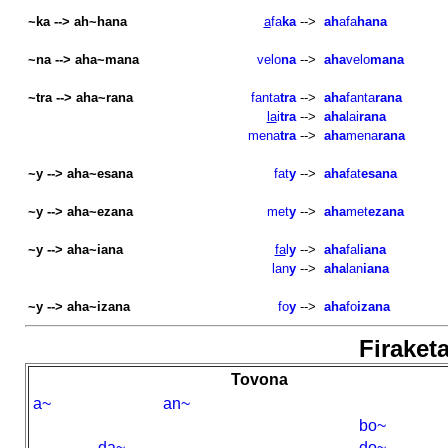
~ka --> ah~hana
a
fa
ka
-->
ah
afa
hana
~na --> aha~mana
velo
na
-->
aha
velo
mana
~tra --> aha~rana
fanta
tra
-->
aha
fanta
rana
la
i
tra
-->
aha
lai
rana
mena
tra
-->
aha
mena
rana
~y --> aha~esana
fat
y
-->
aha
fat
esana
~y --> aha~ezana
met
y
-->
aha
met
ezana
~y --> aha~iana
fa
l
y
-->
aha
fal
iana
lan
y
-->
aha
lan
iana
~y --> aha~izana
fo
y
-->
aha
fo
izana
Firaketa
Tovona
a~
an~
bo~
da~
do~