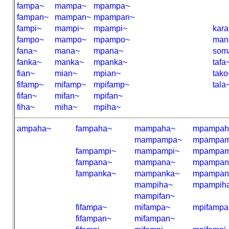
fampa~
mampa~
mpampa~
fampan~
mampan~
mpampan~
fampi~
mampi~
mpampi~
kara
fampo~
mampo~
mpampo~
man
fana~
mana~
mpana~
som
fanka~
manka~
mpanka~
tafa
fian~
mian~
mpian~
tako
fifamp~
mifamp~
mpifamp~
tala
fifan~
mifan~
mpifan~
fiha~
miha~
mpiha~
ampaha~
fampaha~
mampaha~
mpampah
mampampa~
mpampam
fampampi~
mampampi~
mpampam
fampana~
mampana~
mpampan
fampanka~
mampanka~
mpampan
mampiha~
mpampih
mampifan~
fifampa~
mifampa~
mpifampa
fifampan~
mifampan~