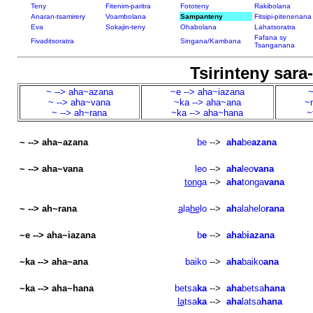
Teny
Fitenim-paritra
Fototeny
Rakibolana
Anaran-tsamirery
Voambolana
Sampanteny
Fitsipi-pitenenana
Eva
Sokajin-teny
Ohabolana
Lahatsoratra
Fafana sy
Fivaditsoratra
Singana/Kambana
Tsanganana
Tsirinteny sar
~ --> aha~azana
~e --> aha~iazana
~
~ --> aha~vana
~ka --> aha~ana
~
~ --> ah~rana
~ka --> aha~hana
~
~ --> aha~azana
be
-->
aha
be
azana
~ --> aha~vana
leo
-->
aha
leo
vana
ton
ga
-->
aha
tonga
vana
~ --> ah~rana
a
la
he
lo
-->
ah
alahelo
rana
~e --> aha~iazana
b
e
-->
aha
b
iazana
~ka --> aha~ana
baiko
-->
aha
baiko
ana
~ka --> aha~hana
betsa
ka
-->
aha
betsa
hana
la
tsa
ka
-->
aha
latsa
hana