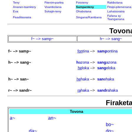
Teny
Fitenim-paritra
Fototeny
Rakibolana
Anaran-tsamirery
Voambolana
Sampanteny
Fitsipi-pitenenana
Eva
Sokajin-teny
Ohabolana
Lahatsoratra
Fafana sy
Fivaditsoratra
Singana/Kambana
Tsanganana
Tovon
f~ --> samp~
h~ --> sang~
f~ --> samp~
fon
tina
-->
samp
ontina
h~ --> sang~
h
azona
-->
sang
azona
he
loka
-->
sang
eloka
h~ --> san~
he
haka
-->
san
ehaka
r~ --> sandr~
ra
haka
-->
sandr
ahaka
Firaketa
Tovona
a~
an~
bo~
da~
do~