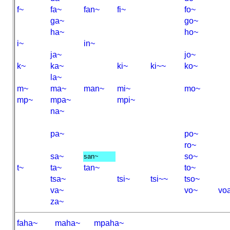
f~
fa~
fan~
fi~
fo~
ga~
go~
ha~
ho~
i~
in~
ja~
jo~
k~
ka~
ki~
ki~~
ko~
la~
m~
ma~
man~
mi~
mo~
mp~
mpa~
mpi~
na~
pa~
po~
ro~
sa~
so~
san~
t~
ta~
tan~
to~
tsa~
tsi~
tsi~~
tso~
va~
vo~
vo
za~
faha~
maha~
mpaha~