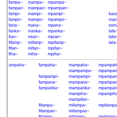
fampa~
mampa~
mpampa~
fampan~
mampan~
mpampan~
fampi~
mampi~
mpampi~
kara
fampo~
mampo~
mpampo~
man
fana~
mana~
mpana~
som
fanka~
manka~
mpanka~
tafa
fian~
mian~
mpian~
tako
fifamp~
mifamp~
mpifamp~
tala
fifan~
mifan~
mpifan~
fiha~
miha~
mpiha~
ampaha~
fampaha~
mampaha~
mpampah
mampampa~
mpampam
fampampi~
mampampi~
mpampam
fampana~
mampana~
mpampan
fampanka~
mampanka~
mpampan
mampiha~
mpampih
mampifan~
fifampa~
mifampa~
mpifampa
fifampan~
mifampan~
fifampi~
mifampi~
mpifampi