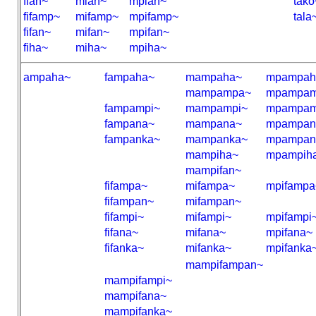
fian~
mian~
mpian~
tako
fifamp~
mifamp~
mpifamp~
tala
fifan~
mifan~
mpifan~
fiha~
miha~
mpiha~
ampaha~
fampaha~
mampaha~
mpampah
mampampa~
mpampam
fampampi~
mampampi~
mpampam
fampana~
mampana~
mpampan
fampanka~
mampanka~
mpampan
mampiha~
mpampih
mampifan~
fifampa~
mifampa~
mpifampa
fifampan~
mifampan~
fifampi~
mifampi~
mpifampi
fifana~
mifana~
mpifana~
fifanka~
mifanka~
mpifanka
mampifampan~
mampifampi~
mampifana~
mampifanka~