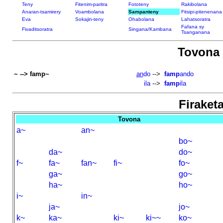
Teny
Fitenim-paritra
Fototeny
Rakibolana
Anaran-tsamirery
Voambolana
Sampanteny
Fitsipi-pitenenana
Eva
Sokajin-teny
Ohabolana
Lahatsoratra
Fafana sy
Fivaditsoratra
Singana/Kambana
Tsanganana
Tovona
~ --> famp~
an
do
-->
famp
ando
ila
-->
famp
ila
Firaketa
Tovona
a~
an~
bo~
da~
do~
f~
fa~
fan~
fi~
fo~
ga~
go~
ha~
ho~
i~
in~
ja~
jo~
k~
ka~
ki~
ki~~
ko~