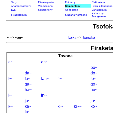
Teny
Fitenim-paritra
Fototeny
Rakibolana
Anaran-tsamirery
Voambolana
Sampanteny
Fitsipi-pitenenana
Eva
Sokajin-teny
Ohabolana
Lahatsoratra
Fafana sy
Fivaditsoratra
Singana/Kambana
Tsanganana
Tsofo
~ --> ~an~
ba
ika
-->
b
an
aika
Firaketa
Tovona
a~
an~
bo~
da~
do~
f~
fa~
fan~
fi~
fo~
ga~
go~
ha~
ho~
i~
in~
ja~
jo~
k~
ka~
ki~
ki~~
ko~
la~