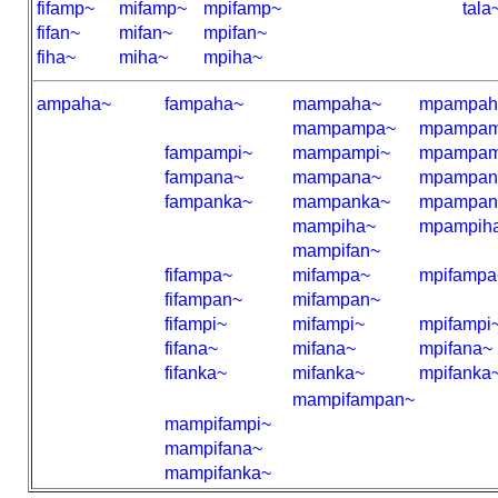
fifamp~
mifamp~
mpifamp~
tala
fifan~
mifan~
mpifan~
fiha~
miha~
mpiha~
ampaha~
fampaha~
mampaha~
mpampah
mampampa~
mpampam
fampampi~
mampampi~
mpampam
fampana~
mampana~
mpampan
fampanka~
mampanka~
mpampan
mampiha~
mpampih
mampifan~
fifampa~
mifampa~
mpifampa
fifampan~
mifampan~
fifampi~
mifampi~
mpifampi
fifana~
mifana~
mpifana~
fifanka~
mifanka~
mpifanka
mampifampan~
mampifampi~
mampifana~
mampifanka~