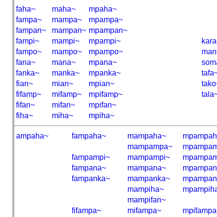
faha~
maha~
mpaha~
fampa~
mampa~
mpampa~
fampan~
mampan~
mpampan~
fampi~
mampi~
mpampi~
kara
fampo~
mampo~
mpampo~
man
fana~
mana~
mpana~
som
fanka~
manka~
mpanka~
tafa
fian~
mian~
mpian~
tako
fifamp~
mifamp~
mpifamp~
tala
fifan~
mifan~
mpifan~
fiha~
miha~
mpiha~
ampaha~
fampaha~
mampaha~
mpampah
mampampa~
mpampam
fampampi~
mampampi~
mpampam
fampana~
mampana~
mpampan
fampanka~
mampanka~
mpampan
mampiha~
mpampih
mampifan~
fifampa~
mifampa~
mpifampa