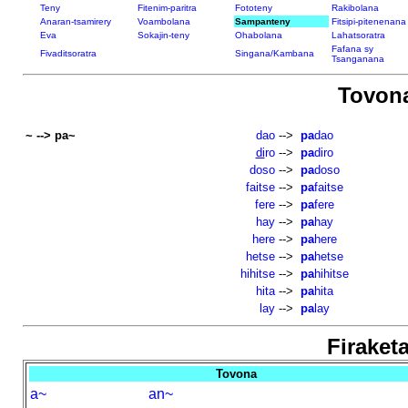
Teny
Fitenim-paritra
Fototeny
Rakibolana
Anaran-tsamirery
Voambolana
Sampanteny
Fitsipi-pitenenana
Eva
Sokajin-teny
Ohabolana
Lahatsoratra
Fafana sy
Fivaditsoratra
Singana/Kambana
Tsanganana
Tovon
~ --> pa~
dao
-->
pa
dao
di
ro
-->
pa
diro
doso
-->
pa
doso
faitse
-->
pa
faitse
fere
-->
pa
fere
hay
-->
pa
hay
here
-->
pa
here
hetse
-->
pa
hetse
hihitse
-->
pa
hihitse
hita
-->
pa
hita
lay
-->
pa
lay
Firaketa
Tovona
a~
an~