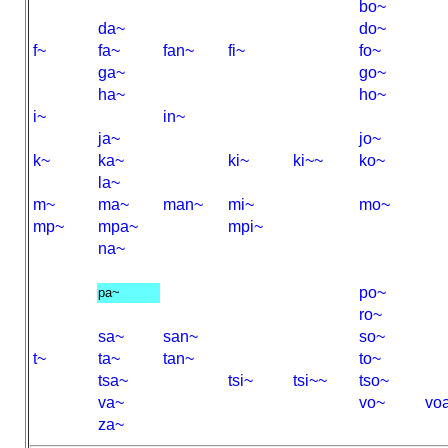
bo~
da~
do~
f~
fa~
fan~
fi~
fo~
ga~
go~
ha~
ho~
i~
in~
ja~
jo~
k~
ka~
ki~
ki~~
ko~
la~
m~
ma~
man~
mi~
mo~
mp~
mpa~
mpi~
na~
po~
pa~
ro~
sa~
san~
so~
t~
ta~
tan~
to~
tsa~
tsi~
tsi~~
tso~
va~
vo~
vo
za~