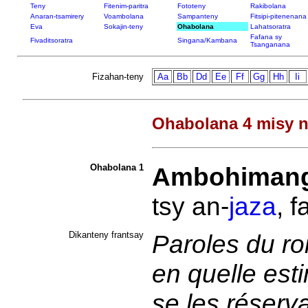
Teny
Fitenim-paritra
Fototeny
Rakibolana
Anaran-tsamirery
Voambolana
Sampanteny
Fitsipi-pitenenana
Eva
Sokajin-teny
Ohabolana
Lahatsoratra
Fafana sy
Fivaditsoratra
Singana/Kambana
Tsanganana
Fizahan-teny
Aa
Bb
Dd
Ee
Ff
Gg
Hh
Ii
Ohabolana 4 misy n
Ohabolana 1
Ambohiman
tsy an-
jaza
, f
Dikanteny frantsay
Paroles du ro
en quelle estim
se les réserva