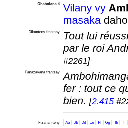
Ohabolana 4
Vilany
vy
Am
masaka
daho
Dikanteny frantsay
Tout lui réuss
par le roi An
#2261]
Fanazavana frantsay
Ambohimanga
fer : tout ce 
bien.
[
2.415
#2
Fizahan-teny
Aa
Bb
Dd
Ee
Ff
Gg
Hh
Ii