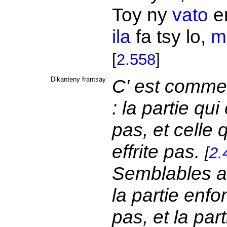
Toy ny
vato
e
ila
fa tsy lo,
m
[
2.558
]
Dikanteny frantsay
C' est comme
: la partie qui
pas, et celle 
effrite pas.
[
2.
Semblables a
la partie enfo
pas, et la par