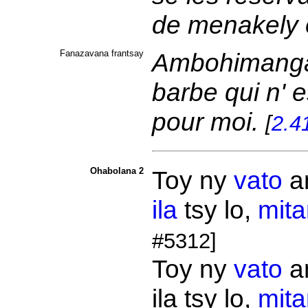
de menakely 
Fanazavana frantsay
Ambohimanga e
barbe qui n' 
pour moi.
[
2.4
Ohabolana 2
Toy ny
vato
a
ila
tsy lo,
mita
#5312]
Toy ny
vato
a
ila tsy lo,
mita