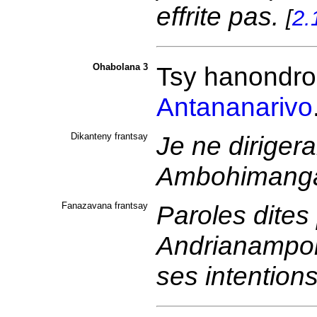
effrite pas.
[
2.
Ohabolana 3
Tsy hanondr
Antananarivo
Dikanteny frantsay
Je ne dirigera
Ambohimanga
Fanazavana frantsay
Paroles dites 
Andrianampoin
ses intention