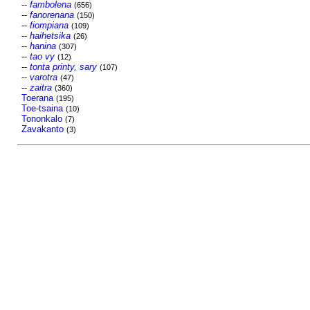
--
fambolena
(656)
--
fanorenana
(150)
--
fiompiana
(109)
--
haihetsika
(26)
--
hanina
(307)
--
tao vy
(12)
--
tonta printy, sary
(107)
--
varotra
(47)
--
zaitra
(360)
Toerana
(195)
Toe-tsaina
(10)
Tononkalo
(7)
Zavakanto
(3)