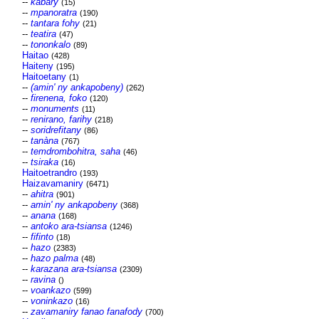
--
kabary
(15)
--
mpanoratra
(190)
--
tantara fohy
(21)
--
teatira
(47)
--
tononkalo
(89)
Haitao
(428)
Haiteny
(195)
Haitoetany
(1)
--
(amin' ny ankapobeny)
(262)
--
firenena, foko
(120)
--
monuments
(11)
--
renirano, farihy
(218)
--
soridrefitany
(86)
--
tanàna
(767)
--
temdrombohitra, saha
(46)
--
tsiraka
(16)
Haitoetrandro
(193)
Haizavamaniry
(6471)
--
ahitra
(901)
--
amin' ny ankapobeny
(368)
--
anana
(168)
--
antoko ara-tsiansa
(1246)
--
fifinto
(18)
--
hazo
(2383)
--
hazo palma
(48)
--
karazana ara-tsiansa
(2309)
--
ravina
()
--
voankazo
(599)
--
voninkazo
(16)
--
zavamaniry fanao fanafody
(700)