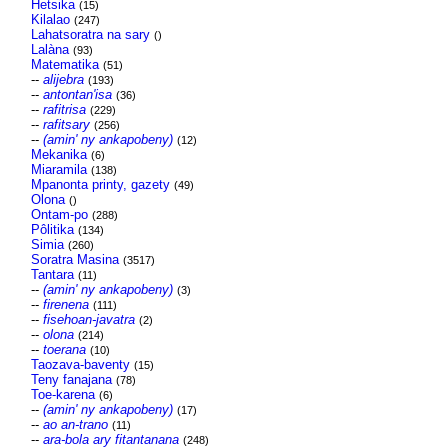
Hetsika
(15)
Kilalao
(247)
Lahatsoratra na sary
()
Lalàna
(93)
Matematika
(51)
--
alijebra
(193)
--
antontan'isa
(36)
--
rafitrisa
(229)
--
rafitsary
(256)
--
(amin' ny ankapobeny)
(12)
Mekanika
(6)
Miaramila
(138)
Mpanonta printy, gazety
(49)
Olona
()
Ontam-po
(288)
Pôlitika
(134)
Simia
(260)
Soratra Masina
(3517)
Tantara
(11)
--
(amin' ny ankapobeny)
(3)
--
firenena
(111)
--
fisehoan-javatra
(2)
--
olona
(214)
--
toerana
(10)
Taozava-baventy
(15)
Teny fanajana
(78)
Toe-karena
(6)
--
(amin' ny ankapobeny)
(17)
--
ao an-trano
(11)
--
ara-bola ary fitantanana
(248)