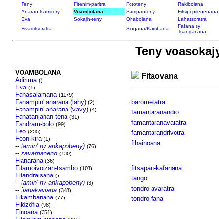
Teny
Fitenim-paritra
Fototeny
Rakibolana
Anaran-tsamirery
Voambolana
Sampanteny
Fitsipi-pitenenana
Eva
Sokajin-teny
Ohabolana
Lahatsoratra
Fafana sy
Fivaditsoratra
Singana/Kambana
Tsanganana
Teny voasokaj
VOAMBOLANA
Fitaovana
Adirima
()
Eva
(1)
Fahasalamana
(1179)
Fanampin' anarana (lahy)
barometatra
(2)
Fanampin' anarana (vavy)
(4)
famantaranandro
Fanatanjahan-tena
(31)
famantaranavaratra
Fandram-bolo
(99)
Feo
(235)
famantarandrivotra
Feon-kira
(1)
fihainoana
--
(amin' ny ankapobeny)
(76)
--
zavamaneno
(130)
Fianarana
(36)
Fifamoivoizan-tsambo
fitsapan-kafanana
(108)
Fifandraisana
()
tango
--
(amin' ny ankapobeny)
(3)
tondro avaratra
--
fianakaviana
(348)
Fikambanana
(77)
tondro fana
Filôzôfia
(98)
Finoana
(351)