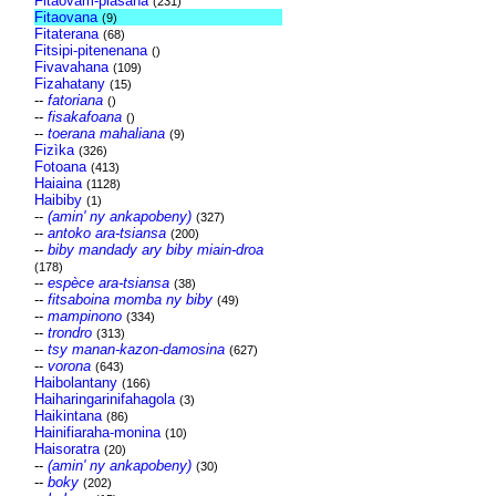
Fitaovam-piasana
(231)
Fitaovana
(9)
Fitaterana
(68)
Fitsipi-pitenenana
()
Fivavahana
(109)
Fizahatany
(15)
--
fatoriana
()
--
fisakafoana
()
--
toerana mahaliana
(9)
Fizìka
(326)
Fotoana
(413)
Haiaina
(1128)
Haibiby
(1)
--
(amin' ny ankapobeny)
(327)
--
antoko ara-tsiansa
(200)
--
biby mandady ary biby miain-droa
(178)
--
espèce ara-tsiansa
(38)
--
fitsaboina momba ny biby
(49)
--
mampinono
(334)
--
trondro
(313)
--
tsy manan-kazon-damosina
(627)
--
vorona
(643)
Haibolantany
(166)
Haiharingarinifahagola
(3)
Haikintana
(86)
Hainifiaraha-monina
(10)
Haisoratra
(20)
--
(amin' ny ankapobeny)
(30)
--
boky
(202)