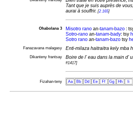
Bien traité en votre présence, 
Tant que je suis auprès de vous, 
aurai à souffrir.
[
2.165
]
Ohabolana 3
Misotro
rano
an-
tanam
-
bazo
: t
Sotro
-
rano
an-
tanam
-
bady
: tsy
h
Sotro
rano
an-
tanam
-
bazo
tsy
h
Fanazavana malagasy
Enti-milaza haitraitra kely mba h
Dikanteny frantsay
Boire de l' eau dans la main d' 
#1417]
Fizahan-teny
Aa
Bb
Dd
Ee
Ff
Gg
Hh
Ii