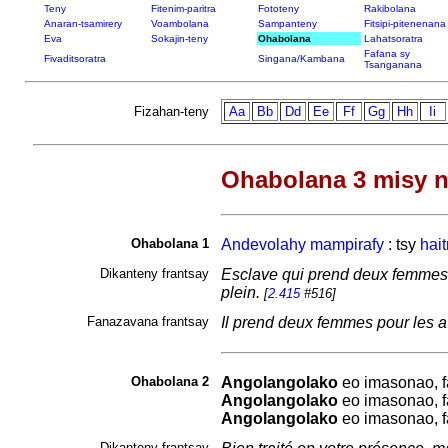
Teny
Fitenim-paritra
Fototeny
Rakibolana
Anaran-tsamirery
Voambolana
Sampanteny
Fitsipi-pitenenana
Eva
Sokajin-teny
Ohabolana
Lahatsoratra
Fafana sy
Fivaditsoratra
Singana/Kambana
Tsanganana
Fizahan-teny
Aa
Bb
Dd
Ee
Ff
Gg
Hh
Ii
Ohabolana 3 misy n
Ohabolana 1
Andevolahy
mampirafy
: tsy
hait
Dikanteny frantsay
Esclave qui prend deux femmes : c
plein.
[
2.415
#516]
Fanazavana frantsay
Il prend deux femmes pour les a
Ohabolana 2
Angolangolako
eo imasonao, f
Angolangolako
eo imasonao, f
Angolangolako
eo imasonao, f
Dikanteny frantsay