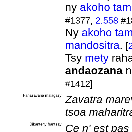
ny
akoho
tam
#1377,
2.558
#1
Ny
akoho
ta
mandositra
.
[
Tsy
mety
rah
andaozana
n
#1412]
Fanazavana malagasy
Zavatra mare
tsoa maharitr
Dikanteny frantsay
Ce n' est pas