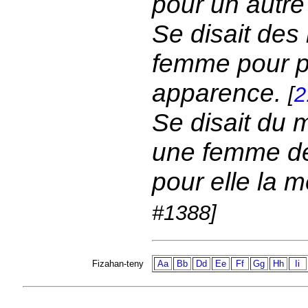
pour un autre
Se disait des 
femme pour p
apparence.
[
2
Se disait du m
une femme de 
pour elle la 
#1388]
Fizahan-teny
Aa
Bb
Dd
Ee
Ff
Gg
Hh
Ii