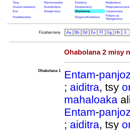
Teny
Fitenim-paritra
Fototeny
Rakibolana
Anaran-tsamirery
Voambolana
Sampanteny
Fitsipi-pitenenana
Eva
Sokajin-teny
Ohabolana
Lahatsoratra
Fafana sy
Fivaditsoratra
Singana/Kambana
Tsanganana
Fizahan-teny
Aa
Bb
Dd
Ee
Ff
Gg
Hh
Ii
Ohabolana 2 misy n
Ohabolana 1
Entam
-
panjo
;
aiditra
, tsy
o
mahaloaka
al
Entam
-
panjo
;
aiditra
, tsy
o