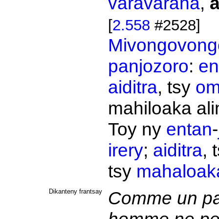
varavarana
,
a
[
2.558
#2528]
Mivongovong
panjozoro
:
en
aiditra
, tsy
om
mahiloaka ali
Toy ny
entan
-
irery
;
aiditra
, 
tsy
mahaloak
Dikanteny frantsay
Comme un paq