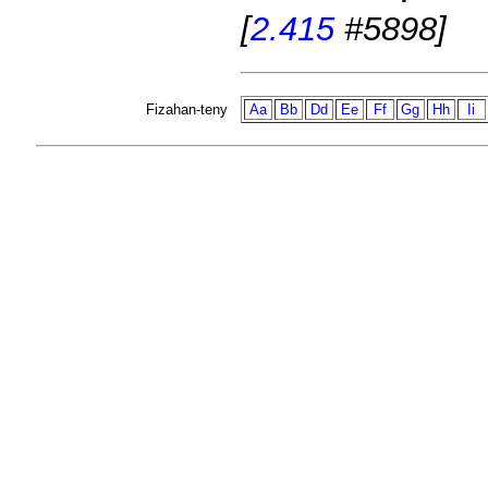
[
2.415
#5898]
Fizahan-teny
Aa
Bb
Dd
Ee
Ff
Gg
Hh
Ii