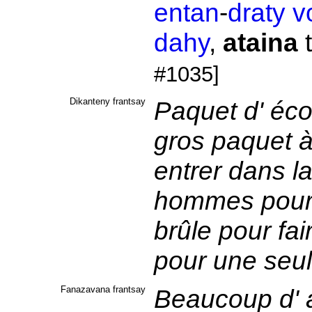
entan
-
draty
v
dahy
,
ataina
#1035]
Dikanteny frantsay
Paquet d' éc
gros paquet à 
entrer dans la
hommes pour 
brûle pour fair
pour une seul
Fanazavana frantsay
Beaucoup d' a