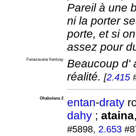
Pareil à une 
ni la porter se
porte, et si on
assez pour dur
Fanazavana frantsay
Beaucoup d' 
réalité.
[
2.415
#
Ohabolana 2
entan
-
draty
r
dahy
;
ataina
#5898,
2.653
#8