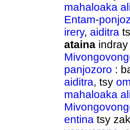
mahaloaka
al
Entam
-
ponjo
irery
,
aiditra
t
ataina
indra
Mivongovong
panjozoro
:
b
aiditra
, tsy
om
mahaloaka
al
Mivongovong
entina
tsy
zak