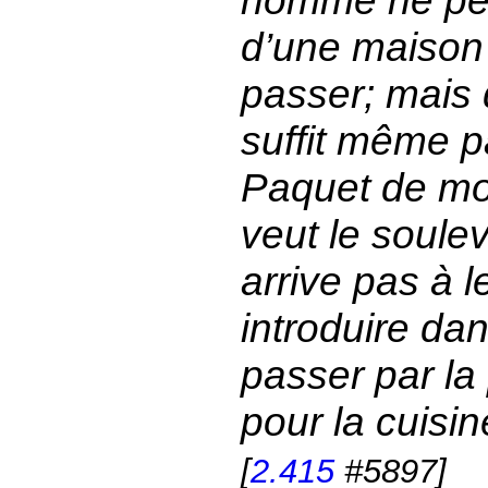
homme ne peut
d’une maison e
passer; mais q
suffit même p
Paquet de moe
veut le soule
arrive pas à l
introduire dan
passer par la
pour la cuisine
[
2.415
#5897]