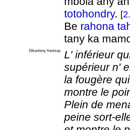
mbola any an
totohondry
.
[
2
Be
rahona
ta
tany ka
mamor
Dikanteny frantsay
L' inférieur q
supérieur n' 
la fougère qui
montre le poi
Plein de men
peine sort-ell
et montre le 