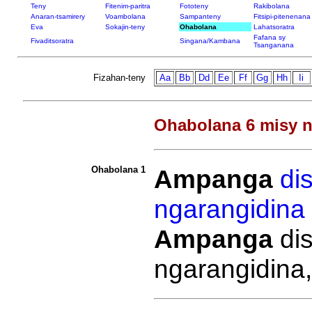
Teny
Fitenim-paritra
Fototeny
Rakibolana
Anaran-tsamirery
Voambolana
Sampanteny
Fitsipi-pitenenana
Eva
Sokajin-teny
Ohabolana
Lahatsoratra
Fafana sy
Fivaditsoratra
Singana/Kambana
Tsanganana
Fizahan-teny
Aa
Bb
Dd
Ee
Ff
Gg
Hh
Ii
Ohabolana 6 misy n
Ohabolana 1
Ampanga
di
ngarangidina
Ampanga
dis
ngarangidina