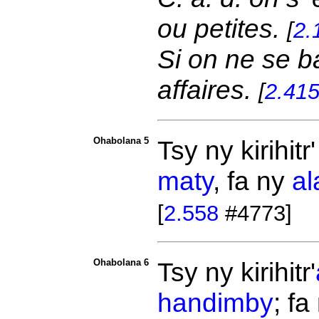
ou petites.
[
2.
Si on ne se b
affaires.
[
2.41
Ohabolana 5
Tsy ny
kirihitr
maty
, fa ny
al
[
2.558
#4773]
Ohabolana 6
Tsy ny
kirihitr'
handimby
; fa