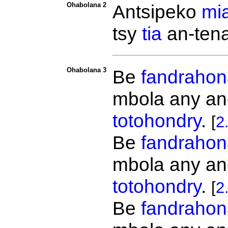
Ohabolana 2
Antsipeko
mi
tsy
tia
an-ten
Ohabolana 3
Be
fandraho
mbola any an
totohondry
.
[
2
Be
fandraho
mbola any an
totohondry
.
[
2
Be
fandraho