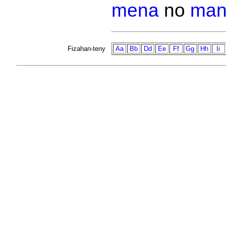
mena
no
man
Fizahan-teny
Aa
Bb
Dd
Ee
Ff
Gg
Hh
Ii