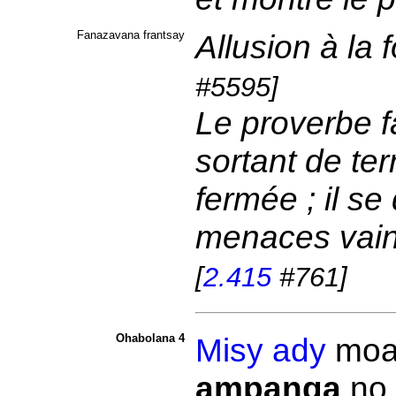
Fanazavana frantsay
Allusion à la
#5595]
Le proverbe fa
sortant de ter
fermée ; il se
menaces vaine
[
2.415
#761]
Ohabolana 4
Misy
ady
moa
ampanga
no