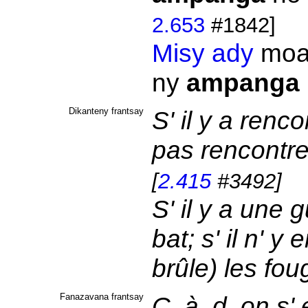
2.653
#1842]
Misy
ady
moa
ny
ampanga
Dikanteny frantsay
S' il y a rencon
pas rencontre
[
2.415
#3492]
S' il y a une 
bat; s' il n' y
brûle) les fo
Fanazavana frantsay
C. à. d. on s'