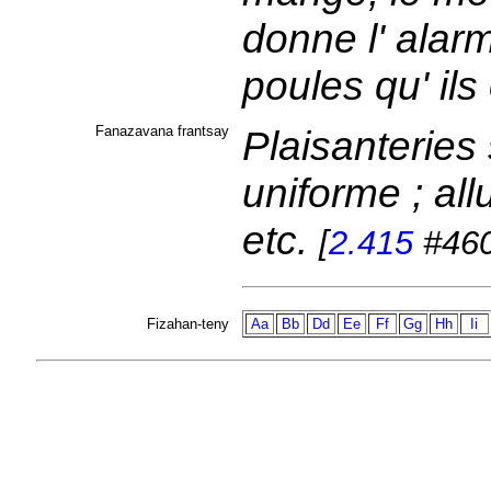
donne l' alarme
poules qu' ils
Fanazavana frantsay
Plaisanteries 
uniforme ; all
etc.
[
2.415
#460
Fizahan-teny
Aa
Bb
Dd
Ee
Ff
Gg
Hh
Ii