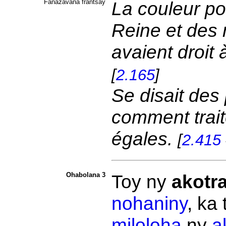
Fanazavana frantsay
La couleur pou
Reine et des n
avaient droit 
[
2.165
]
Se disait des
comment trait
égales.
[
2.415
Ohabolana 3
Toy ny
akotr
nohaniny
, ka
miloloha
ny
a