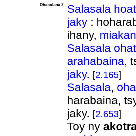
Ohabolana 2
Salasala
hoat
jaky
:
hoharab
ihany,
miakan
Salasala
ohat
arahabaina
, 
jaky
.
[
2.165
]
Salasala
,
oha
harabaina, ts
jaky.
[
2.653
]
Toy ny
akotr