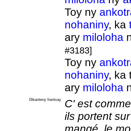
Toy ny
ankotr
nohaniny
, ka
ary
miloloha
#3183]
Toy ny
ankotr
nohaniny
, ka
ary
miloloha
Dikanteny frantsay
C' est comme 
ils portent sur
mangé, le mou