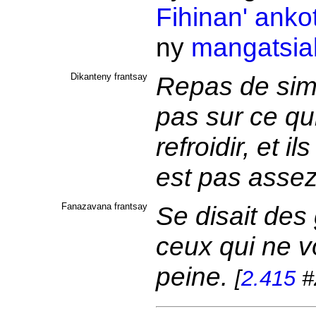
Fihinan'
anko
ny
mangatsia
Dikanteny frantsay
Repas de simpl
pas sur ce qui
refroidir, et i
est pas asse
Fanazavana frantsay
Se disait des
ceux qui ne v
peine.
[
2.415
#