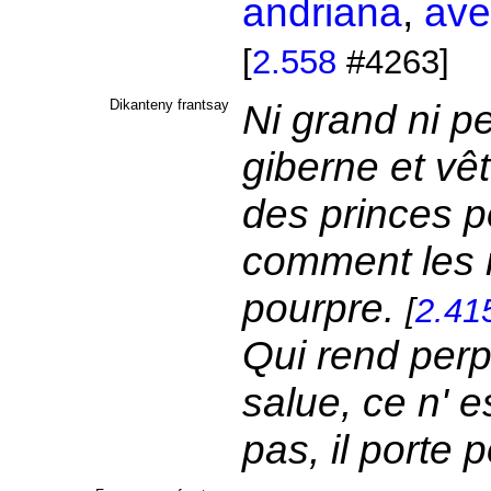
andriana
,
ave
[
2.558
#4263]
Dikanteny frantsay
Ni grand ni p
giberne et vêt
des princes p
comment les né
pourpre.
[
2.41
Qui rend perp
salue, ce n' e
pas, il porte 