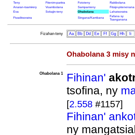
Teny
Fitenim-paritra
Fototeny
Rakibolana
Anaran-tsamirery
Voambolana
Sampanteny
Fitsipi-pitenenana
Eva
Sokajin-teny
Ohabolana
Lahatsoratra
Fafana sy
Fivaditsoratra
Singana/Kambana
Tsanganana
Fizahan-teny
Aa
Bb
Dd
Ee
Ff
Gg
Hh
Ii
Ohabolana 3 misy n
Ohabolana 1
Fihinan'
akot
tsofina, ny
ma
[
2.558
#1157]
Fihinan'
anko
ny mangatsia