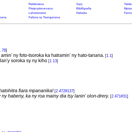
Rakibolana
Sary
Takil
Fitsipi-pitenenana
Bibliôgrafia
Mpiar
Lahatsoratra
Habaka
Fanon
bana
Fafana sy Tsanganana
1.78
]
min' ny foto-tsoroka ka hatramin' ny hato-tanana.
[
1.1
]
an'y soroka sy ny kiho
[
1.13
]
atohitra fiara mpananika!
[
2.472#137
]
y
ny habeny, ka ny roa mainy dia tsy lanin' olon-drery.
[
2.471#31
]