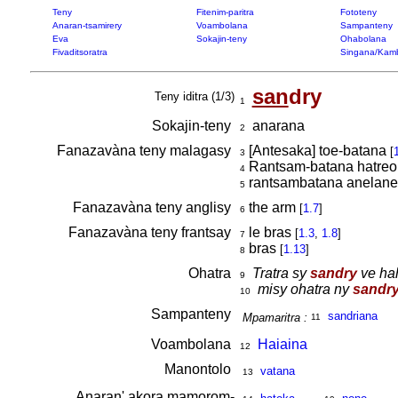
Teny
Fitenim-paritra
Fototeny
Anaran-tsamirery
Voambolana
Sampanteny
Eva
Sokajin-teny
Ohabolana
Fivaditsoratra
Singana/Kam
san
dry
Teny iditra (1/3)
1
Sokajin-teny
anarana
2
Fanazavàna teny malagasy
[Antesaka] toe-batana
[
3
Rantsam-batana hatreo a
4
rantsambatana anelanel
5
Fanazavàna teny anglisy
the arm
[
1.7
]
6
Fanazavàna teny frantsay
le bras
[
1.3
,
1.8
]
7
bras
[
1.13
]
8
Ohatra
Tratra sy
sandry
ve hah
9
misy ohatra ny
sandr
10
Sampanteny
sandriana
Mpamaritra :
11
Voambolana
Haiaina
12
Manontolo
vatana
13
Anaran' akora mamorom-