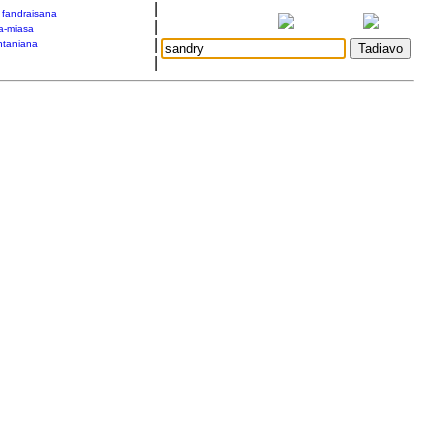
|
a fandraisana
|
a-miasa
|
taniana
|