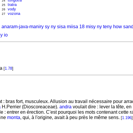
tongotra
24
tratra
25
vody
26
vozona
27
, anaram-java-maniry sy ny sisa miisa 18 misy ny teny how sand
y io
ka
[
1.78
]
t : bras fort, musculeux. Allusion au travail nécessaire pour arra
a
H.Perrier (Dioscoreaceae).
andra
voulait dire : lever la tête, e
de : entrer en érection. C'est pourquoi les mots contenant cette r
cine
monta
, qui, à l'origine, avait à peu près le même sens.
[
1.196
]