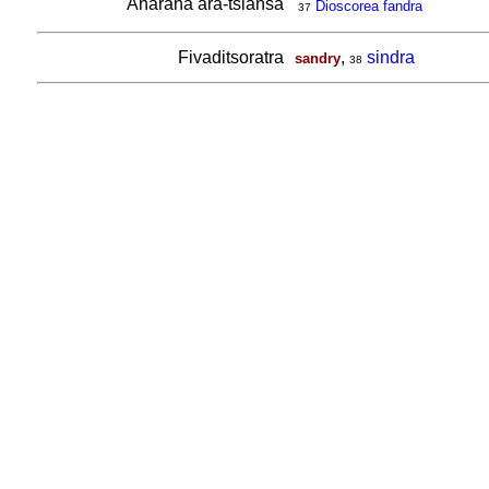
Anarana ara-tsiansa
Dioscorea fandra
37
Fivaditsoratra
,
sindra
sandry
38