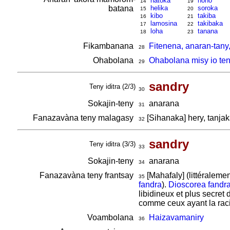
hatoka
nono
14
19
batana
helika
soroka
15
20
kibo
takiba
16
21
lamosina
takibaka
17
22
loha
tanana
18
23
Fikambanana
Fitenena, anaran-tany
28
Ohabolana
Ohabolana misy io ten
29
sandry
Teny iditra (2/3)
30
Sokajin-teny
anarana
31
Fanazavàna teny malagasy
[Sihanaka] hery, tanja
32
sandry
Teny iditra (3/3)
33
Sokajin-teny
anarana
34
Fanazavàna teny frantsay
[Mahafaly] (littéralemen
35
fandra
).
Dioscorea fandr
libidineux et plus secret 
comme ceux ayant la ra
Voambolana
Haizavamaniry
36