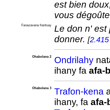
est bien doux,
vous dégoûte
Fanazavana frantsay
Le don n' est 
donner.
[
2.415
Ohabolana 2
Ondrilahy
na
ihany fa
afa-
Ohabolana 3
Trafon-kena
a
ihany, fa
afa-