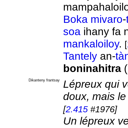
mampahaloil
Boka
mivaro
-
soa
ihany fa 
mankaloiloy
.
[
Tantely
an-
tà
boninahitra
(
Dikanteny frantsay
Lépreux qui ve
doux, mais l
[
2.415
#1976]
Un lépreux ve