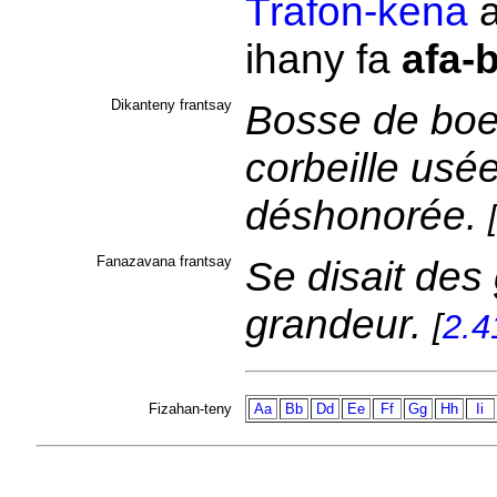
Trafon-kena
a
ihany fa
afa-
Dikanteny frantsay
Bosse de boe
corbeille usée
déshonorée.
Fanazavana frantsay
Se disait des
grandeur.
[
2.4
Fizahan-teny
Aa
Bb
Dd
Ee
Ff
Gg
Hh
Ii