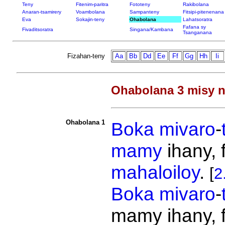
Teny
Fitenim-paritra
Fototeny
Rakibolana
Anaran-tsamirery
Voambolana
Sampanteny
Fitsipi-pitenenana
Eva
Sokajin-teny
Ohabolana
Lahatsoratra
Fafana sy
Fivaditsoratra
Singana/Kambana
Tsanganana
Fizahan-teny
Aa
Bb
Dd
Ee
Ff
Gg
Hh
Ii
Ohabolana 3 misy n
Ohabolana 1
Boka
mivaro
-
mamy
ihany, 
mahaloiloy
.
[
2
Boka
mivaro
-
mamy ihany, 