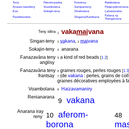
Teny
Fitenim-paritra
Fototeny
Rakibolana
Anaran-tsamirery
Voambolana
Sampanteny
Fitsipi-pitenenana
Eva
Sokajin-teny
Ohabolana
Lahatsoratra
Fafana sy
Fivaditsoratra
Singana/Kambana
Tsanganana
vaka
mai
vana
Teny iditra
1
Singan-teny
va
kana
,
mai
vana
2
3
Sokajin-teny
anarana
4
Fanazavàna teny
a kind of red beads
[
1.2
]
5
anglisy
Fanazavàna teny
graines rouges, perles rouges
[
1.3
6
frantsay
(de
vakana
: perles, grains de coll
7
graines décoratives employées à f
Voambolana
Haizavamaniry
8
Renianarana
vakana
9
Anarana iray
aferom-
10
48
reny
borona
ma