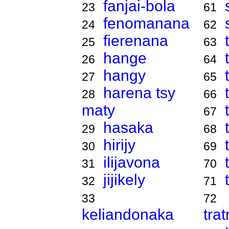
fanjai-bola
23
61
fenomanana
24
62
fierenana
25
63
hange
26
64
hangy
27
65
harena tsy
28
66
maty
67
hasaka
29
68
hirijy
30
69
ilijavona
31
70
jijikely
32
71
33
72
keliandonaka
tra