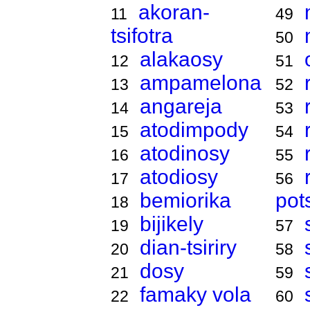
akoran-
11
49
tsifotra
50
alakaosy
12
51
ampamelona
13
52
angareja
14
53
atodimpody
15
54
atodinosy
16
55
atodiosy
17
56
bemiorika
pot
18
bijikely
19
57
dian-tsiriry
20
58
dosy
21
59
famaky vola
22
60