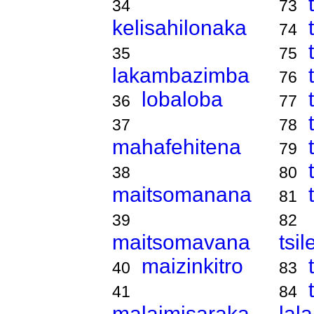
34
73
kelisahilonaka
74
35
75
lakambazimba
76
lobaloba
36
77
37
78
mahafehitena
79
38
80
maitsomanana
81
39
82
maitsomavana
tsi
maizinkitro
40
83
41
84
malaimisaraka
lal