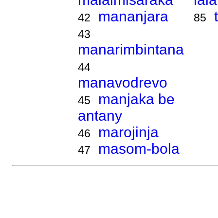
mananjara
42
85
43
manarimbintana
44
manavodrevo
manjaka be
45
antany
marojinja
46
masom-bola
47