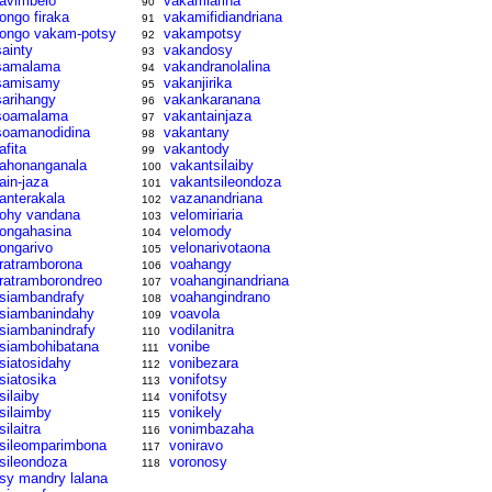
ravimbelo
vakamiarina
90
rongo firaka
vakamifidiandriana
91
rongo vakam-potsy
vakampotsy
92
sainty
vakandosy
93
samalama
vakandranolalina
94
samisamy
vakanjirika
95
sarihangy
vakankaranana
96
soamalama
vakantainjaza
97
soamanodidina
vakantany
98
afita
vakantody
99
tahonanganala
vakantsilaiby
100
tain-jaza
vakantsileondoza
101
tanterakala
vazanandriana
102
tohy vandana
velomiriaria
103
tongahasina
velomody
104
tongarivo
velonarivotaona
105
tratramborona
voahangy
106
tratramborondreo
voahanginandriana
107
tsiambandrafy
voahangindrano
108
tsiambanindahy
voavola
109
tsiambanindrafy
vodilanitra
110
tsiambohibatana
vonibe
111
tsiatosidahy
vonibezara
112
tsiatosika
vonifotsy
113
silaiby
vonifotsy
114
tsilaimby
vonikely
115
silaitra
vonimbazaha
116
tsileomparimbona
voniravo
117
tsileondoza
voronosy
118
tsy mandry lalana