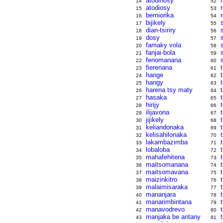
atodinosy
14
52
atodiosy
15
53
bemiorika
16
54
bijikely
17
55
dian-tsiriry
18
56
dosy
19
57
famaky vola
20
58
fanjai-bola
21
59
fenomanana
22
60
fierenana
t
23
61
hange
24
62
hangy
25
63
harena tsy maty
26
64
hasaka
27
65
hirijy
28
66
ilijavona
29
67
jijikely
30
68
keliandonaka
31
69
kelisahilonaka
32
70
lakambazimba
33
71
lobaloba
34
72
mahafehitena
35
73
maitsomanana
36
74
maitsomavana
37
75
maizinkitro
t
38
76
malaimisaraka
39
77
mananjara
t
40
78
manarimbintana
41
79
manavodrevo
42
80
manjaka be antany
43
81