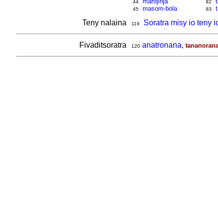
marojinja
44
82
masom-bola
45
83
Teny nalaina
Soratra misy io teny i
119
Fivaditsoratra
anatronana
,
tananoran
120