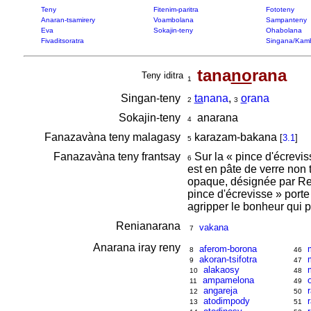
Teny
Fitenim-paritra
Fototeny
Anaran-tsamirery
Voambolana
Sampanteny
Eva
Sokajin-teny
Ohabolana
Fivaditsoratra
Singana/Kam
tana
no
rana
Teny iditra
1
Singan-teny
ta
nana
,
o
rana
2
3
Sokajin-teny
anarana
4
Fanazavàna teny malagasy
karazam-bakana
[
3.1
]
5
Fanazavàna teny frantsay
Sur la « pince d'écrevis
6
est en pâte de verre non t
opaque, désignée par Re
pince d'écrevisse » port
agripper le bonheur qui 
Renianarana
vakana
7
Anarana iray reny
aferom-borona
8
46
akoran-tsifotra
9
47
alakaosy
10
48
ampamelona
11
49
angareja
12
50
atodimpody
13
51