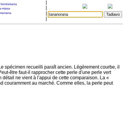
|
a fandraisana
|
a-miasa
|
taniana
|
Le spécimen recueilli paraît ancien. Légèrement courbe, il
eut-être faut-il rapprocher cette perle d'une perle vert
 détail ne vient à l'appui de cette comparaison. La «
vend couramment au marché. Comme elles, la perle peut