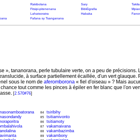
Rakibolana
Sary
Takil
Fitsipi-pitenenana
Bibliôgrafia
Mpiar
Lahatsoratra
Habaka
Fanon
bana
Fafana sy Tsanganana
se », tananorana, perle tubulaire verte, on a peu de précisions. 
ranslucide, à surface partiellement écaillée, d'un vert glauque. P
nel sous le nom de
aferomborona
« fiel d'oiseau » ? Mais aucun
e chance tout comme les pinces à épiler en fer blanc que l'on 
passe.
[
2.570#76
]
masonamboatorana
tsiribihy
84
masondandy
tsitiamivonto
85
moraporitra
tsitiamoty
86
ombalahivola
vakamaivana
87
ranolalina
vakambazimba
88
ravimanta
vakambony
89