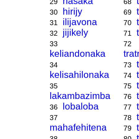
hasaka
29
68
hirijy
30
69
ilijavona
31
70
jijikely
32
71
33
72
keliandonaka
tra
34
73
kelisahilonaka
74
35
75
lakambazimba
76
lobaloba
36
77
37
78
mahafehitena
79
38
80