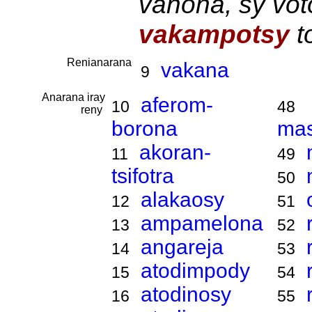
vanona, sy voto
vakampotsy
t
Renianarana
vakana
9
Anarana iray
aferom-
10
48
reny
borona
ma
akoran-
11
49
tsifotra
50
alakaosy
12
51
ampamelona
13
52
angareja
14
53
atodimpody
15
54
atodinosy
16
55