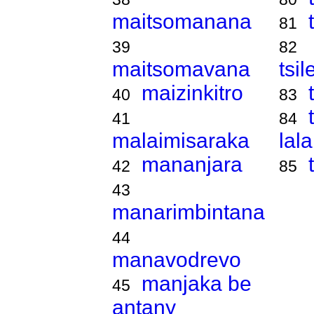
maitsomanana
81
39
82
maitsomavana
tsi
maizinkitro
40
83
41
84
malaimisaraka
lal
mananjara
42
85
43
manarimbintana
44
manavodrevo
manjaka be
45
antany