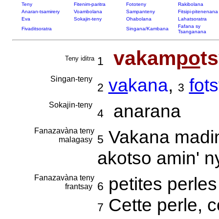
Teny
Fitenim-paritra
Fototeny
Rakibolana
Anaran-tsamirery
Voambolana
Sampanteny
Fitsipi-pitenenana
Eva
Sokajin-teny
Ohabolana
Lahatsoratra
Fafana sy
Fivaditsoratra
Singana/Kambana
Tsanganana
vakam
po
t
Teny iditra
1
Singan-teny
va
kana
,
fo
t
2
3
Sokajin-teny
anarana
4
Fanazavàna teny
Vakana madini
5
malagasy
akotso amin' n
Fanazavàna teny
petites perle
6
frantsay
Cette perle, 
7