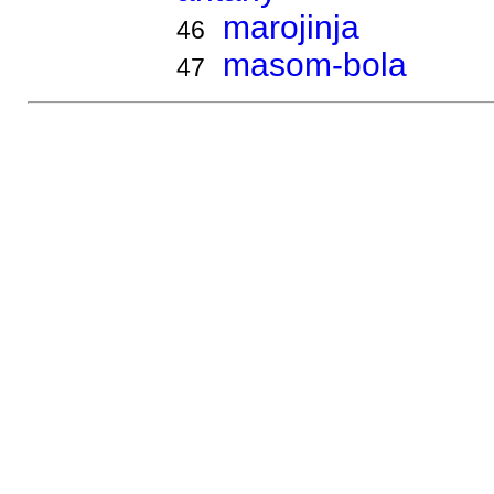
marojinja
46
masom-bola
47