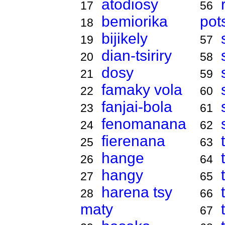
atodiosy
17
56
bemiorika
pot
18
bijikely
19
57
dian-tsiriry
20
58
dosy
21
59
famaky vola
22
60
fanjai-bola
23
61
fenomanana
24
62
fierenana
25
63
hange
26
64
hangy
27
65
harena tsy
28
66
maty
67