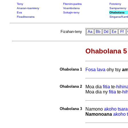
Teny
Fitenim-paritra
Fototeny
Anaran-tsamirery
Voambolana
Sampanteny
Eva
Sokajin-teny
Ohabolana
Fivaditsoratra
Singana/Kam
Fizahan-teny
Aa
Bb
Dd
Ee
Ff
Ohabolana 5 
Ohabolana 1
Fosa
lava
ohy tsy
am
Ohabolana 2
Moa dia
fitia
te-
hihin
Moa dia ny
fitia
te-
hi
Ohabolana 3
Namono
akoho
tsara
Namonoana
akoho