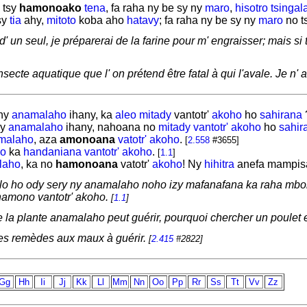
tsy
hamonoako
tena
, fa raha ny be sy ny
maro
,
hisotro
tsingal
sy
tia
ahy,
mitoto
koba aho
hatavy
; fa raha ny be sy ny
maro
no t
d' un seul, je préparerai de la farine pour m' engraisser; mais si
nsecte aquatique que l' on prétend être fatal à qui l'avale. Je n' a
 ny
anamalaho
ihany, ka
aleo
mitady
vantotr'
akoho
ho
sahirana
y
anamalaho
ihany, nahoana no
mitady
vantotr' akoho
ho
sahir
malaho
, aza
amonoana
vatotr' akoho
.
[
2.558
#3655]
o
ka
handaniana
vantotr' akoho
.
[
1.1
]
laho
, ka no
hamonoana
vatotr'
akoho
! Ny
hihitra
anefa
mampis
lo ho ody sery ny anamalaho noho izy mafanafana ka raha mbol
namono vantotr' akoho.
[
1.1
]
e la plante anamalaho peut guérir, pourquoi chercher un poulet 
 les remèdes aux maux à guérir.
[
2.415
#2822]
Gg
Hh
Ii
Jj
Kk
Ll
Mm
Nn
Oo
Pp
Rr
Ss
Tt
Vv
Zz