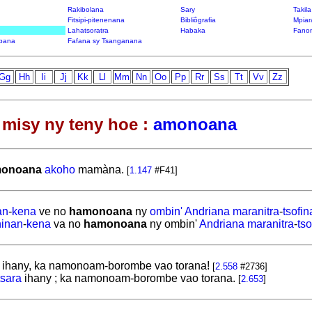
Rakibolana
Sary
Takil
Fitsipi-pitenenana
Bibliôgrafia
Mpiar
Lahatsoratra
Habaka
Fanon
bana
Fafana sy Tsanganana
Gg
Hh
Ii
Jj
Kk
Ll
Mm
Nn
Oo
Pp
Rr
Ss
Tt
Vv
Zz
misy ny teny hoe :
amonoana
onoana
akoho
mamàna.
[
1.147
#F41]
an
-
kena
ve no
hamonoana
ny
ombin'
Andriana
maranitra
-
tsofin
hinan
-
kena
va no
hamonoana
ny ombin'
Andriana
maranitra
-
tso
ihany, ka
namonoam-borombe vao torana!
[
2.558
#2736]
tsara
ihany ; ka
namonoam-borombe vao torana.
[
2.653
]