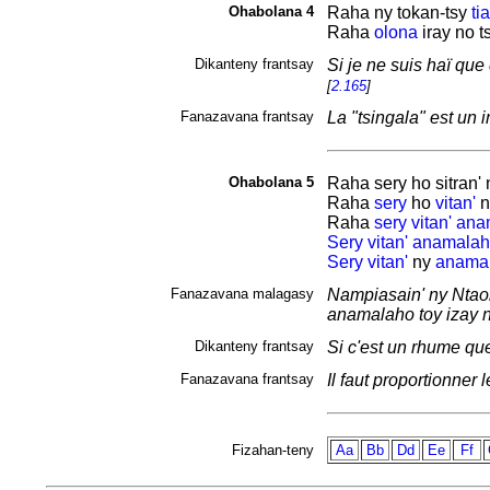
Ohabolana 4
Raha ny
tokan-tsy
tia
Raha
olona
iray no t
Dikanteny frantsay
Si je ne suis haï que 
[
2.165
]
Fanazavana frantsay
La "tsingala" est un i
Ohabolana 5
Raha sery ho
sitran'
Raha
sery
ho
vitan'
n
Raha
sery
vitan'
ana
Sery
vitan'
anamalah
Sery
vitan'
ny
anama
Fanazavana malagasy
Nampiasain' ny Ntao
anamalaho toy izay 
Dikanteny frantsay
Si c'est un rhume qu
Fanazavana frantsay
Il faut proportionner
Fizahan-teny
Aa
Bb
Dd
Ee
Ff