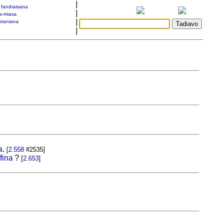
|
a fandraisana
|
a-miasa
|
taniana
|
a
.
[
2.558
#2535]
fina
?
[
2.653
]