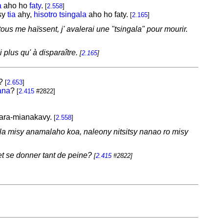
a
aho ho
faty
.
[
2.558
]
sy
tia
ahy,
hisotro
tsingala
aho ho faty.
[
2.165
]
 tous me haïssent, j' avalerai une "tsingala" pour mourir.
i plus qu' à disparaître.
[
2.165
]
?
[
2.653
]
ana
?
[
2.415
#2822]
ara-mianakavy.
[
2.558
]
a misy anamalaho koa, naleony nitsitsy nanao ro misy
et se donner tant de peine?
[
2.415
#2822]