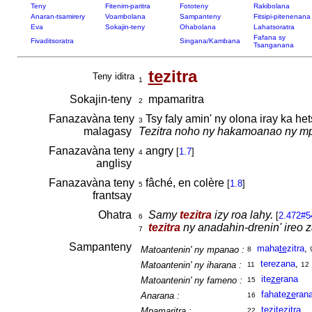
Teny
Fitenim-paritra
Fototeny
Rakibolana
Anaran-tsamirery
Voambolana
Sampanteny
Fitsipi-pitenenana
Eva
Sokajin-teny
Ohabolana
Lahatsoratra
Fafana sy
Fivaditsoratra
Singana/Kambana
Tsanganana
te
zitra
Teny iditra
1
Sokajin-teny
mpamaritra
2
Fanazavàna teny
Tsy faly amin' ny olona iray ka h
3
malagasy
Tezitra noho ny hakamoanao ny m
Fanazavàna teny
angry
[
1.7
]
4
anglisy
Fanazavàna teny
fâché, en colère
[
1.8
]
5
frantsay
Ohatra
Samy
tezitra
izy roa lahy.
[
2.472#5
6
tezitra
ny anadahin-drenin' ireo z
7
Sampanteny
maha
te
zitra
,
Matoantenin' ny mpanao :
8
terezana
,
Matoantenin' ny iharana :
11
12
ite
ze
rana
Matoantenin' ny fameno :
15
fahate
ze
ran
Anarana :
16
tezi
te
zitra
Mpamaritra :
22