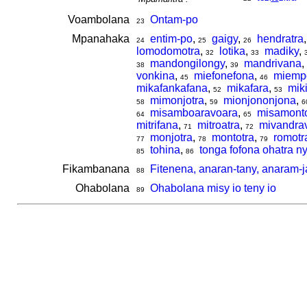
Voambolana
Ontam-po
23
Mpanahaka
entim-po
,
gaigy
,
hendratra
24
25
26
lomodomotra
,
lotika
,
madiky
,
32
33
mandongilongy
,
mandrivana
,
38
39
vonkina
,
miefonefona
,
miempo
45
46
mikafankafana
,
mikafara
,
mik
52
53
mimonjotra
,
mionjononjona
,
58
59
6
misamboaravoara
,
misamonto
64
65
mitrifana
,
mitroatra
,
mivandra
71
72
monjotra
,
montotra
,
romotr
77
78
79
tohina
,
tonga fofona ohatra n
85
86
Fikambanana
Fitenena, anaran-tany, anaram-ja
88
Ohabolana
Ohabolana misy io teny io
89