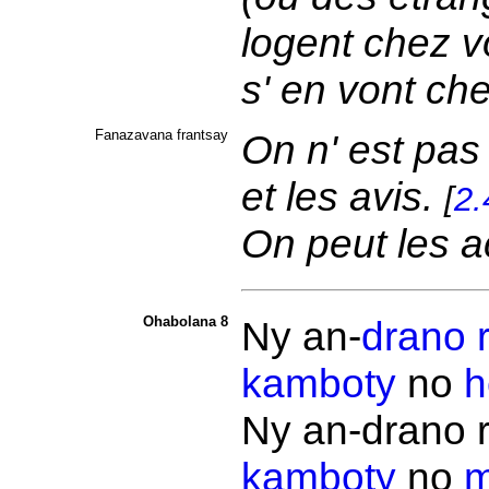
logent chez vo
s' en vont ch
Fanazavana frantsay
On n' est pas 
et les avis.
[
2.
On peut les a
Ohabolana 8
Ny an-
drano
kamboty
no
h
Ny an-drano 
kamboty
no
m