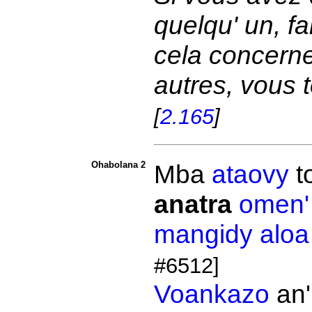
quelqu' un, f
cela concerne;
autres, vous
[
2.165
]
Ohabolana 2
Mba
ataovy
t
anatra
omen'
mangidy
aloa
#6512]
Voankazo
an