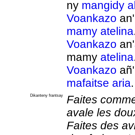
ny
mangidy
a
Voankazo
an
mamy
atelina
Voankazo
an'
mamy
atelina
Voankazo
añ
mafaitse
aria
Dikanteny frantsay
Faites comme a
avale les dou
Faites des a