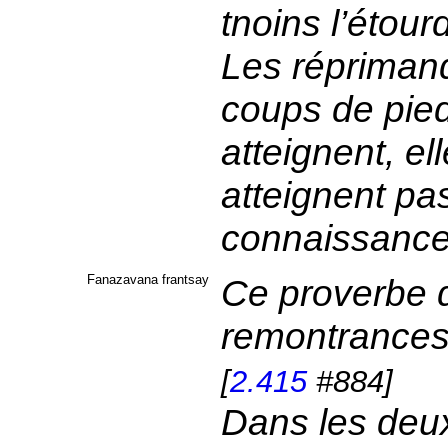
tnoins l’étou
Les répriman
coups de pied
atteignent, el
atteignent pas
connaissanc
Fanazavana frantsay
Ce proverbe d
remontrances 
[
2.415
#884]
Dans les deux