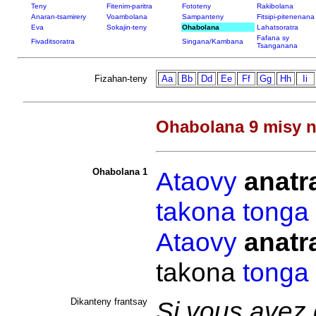
Teny
Fitenim-paritra
Fototeny
Rakibolana
Anaran-tsamirery
Voambolana
Sampanteny
Fitsipi-pitenenana
Eva
Sokajin-teny
Ohabolana
Lahatsoratra
Fafana sy
Fivaditsoratra
Singana/Kambana
Tsanganana
Fizahan-teny
Aa
Bb
Dd
Ee
Ff
Gg
Hh
Ii
Ohabolana 9 misy n
Ohabolana 1
Ataovy
anatr
takona
tonga
Ataovy
anatr
takona
tonga
Dikanteny frantsay
Si vous avez 