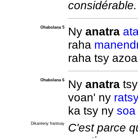
considérable
Ohabolana 5
Ny
anatra
at
raha
manendr
raha tsy azo
Ohabolana 6
Ny
anatra
tsy
voan' ny
rats
ka tsy ny
soa
Dikanteny frantsay
C'est parce qu