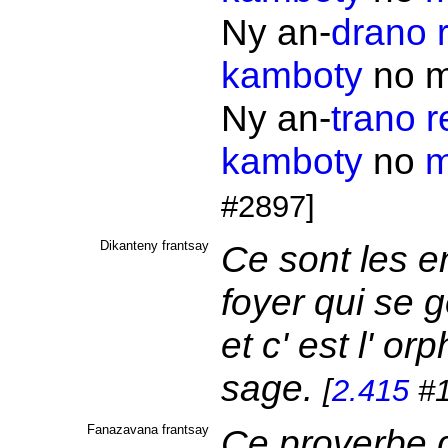
Ny an-
drano
kamboty
no
Ny an-
trano
r
kamboty
no
m
#2897]
Dikanteny frantsay
Ce sont les e
foyer qui se
et c' est l' or
sage.
[
2.415
#1
Fanazavana frantsay
Ce proverbe d