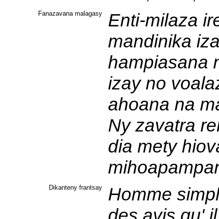
Fanazavana malagasy
Enti-milaza ir
mandinika iza
hampiasana n
izay no voala
ahoana na m
Ny zavatra re
dia mety hiov
mihoapampana
Dikanteny frantsay
Homme simple
des avis qu' i