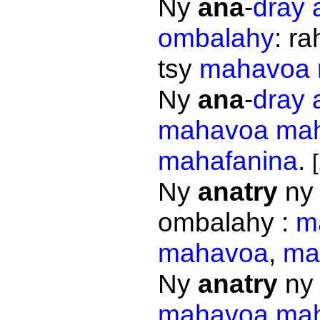
Ny
ana
-
dray 
ombalahy
: r
tsy
mahavoa
Ny
ana
-
dray 
mahavoa
mah
mahafanina
.
[
Ny
anatry
n
ombalahy :
m
mahavoa
,
ma
Ny
anatry
n
mahavoa
mah