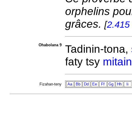
orphelins po
grâces.
[
2.415
Ohabolana 9
Tadinin-tona,
faty tsy
mitai
Fizahan-teny
Aa
Bb
Dd
Ee
Ff
Gg
Hh
Ii