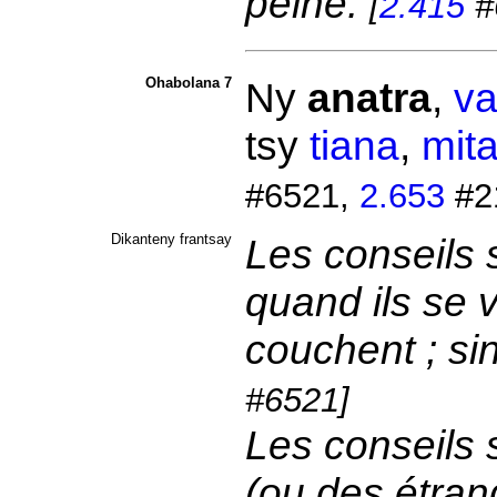
peine.
[
2.415
#
Ohabolana 7
Ny
anatra
,
va
tsy
tiana
,
mit
#6521,
2.653
#2
Dikanteny frantsay
Les conseils
quand ils se v
couchent ; sin
#6521]
Les conseils
(ou des étrang