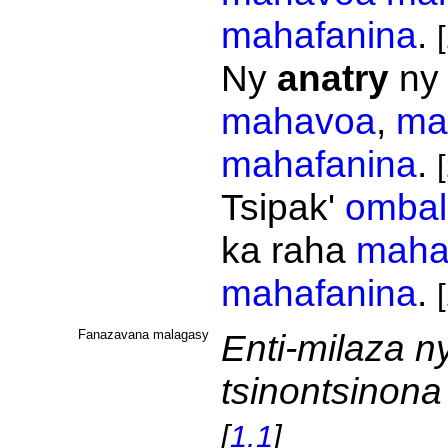
mahafanina
.
[
Ny
anatry
ny 
mahavoa
,
ma
mahafanina
.
[
Tsipak'
ombal
ka raha
maha
mahafanina
.
[
Fanazavana malagasy
Enti-milaza n
tsinontsinona
[
1.1
]