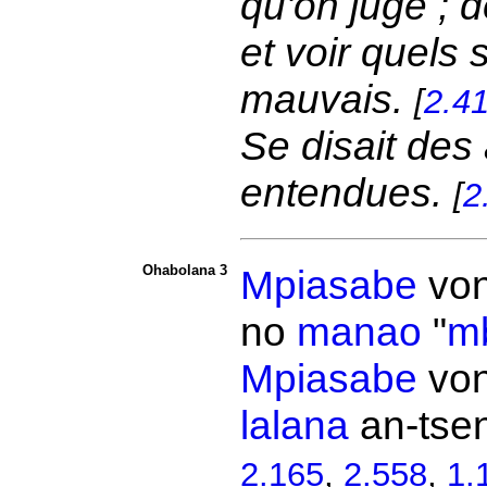
qu'on juge ; d
et voir quels
mauvais.
[
2.4
Se disait des
entendues.
[
2
Ohabolana 3
Mpiasabe
von
no
manao
"
mb
Mpiasabe
von
lalana
an-tse
2.165
,
2.558
,
1.