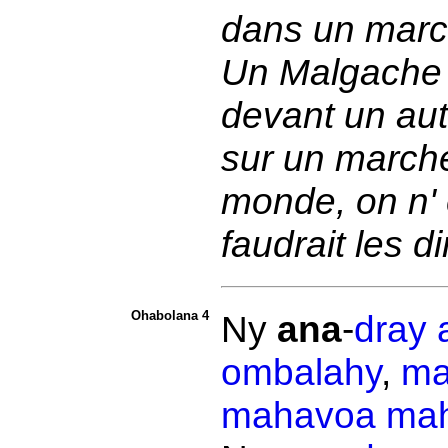
dans un mar
Un Malgache p
devant un aut
sur un marché 
monde, on n' e
faudrait les 
Ohabolana 4
Ny
ana
-
dray 
ombalahy
,
ma
mahavoa
mah