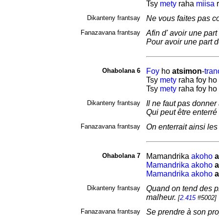
Tsy
mety
raha
miisa
r
Dikanteny frantsay
Ne vous faites pas 
Fanazavana frantsay
Afin d' avoir une par
Pour avoir une part 
Ohabolana 6
Foy
ho
atsimon
-
tran
Tsy
mety
raha foy ho
Tsy
mety
raha foy ho
Dikanteny frantsay
Il ne faut pas donner
Qui peut être enterré
Fanazavana frantsay
On enterrait ainsi le
Ohabolana 7
Mamandrika
akoho
a
Mamandrika
akoho
a
Mamandrika
akoho
a
Dikanteny frantsay
Quand on tend des piè
malheur.
[
2.415
#5002]
Fanazavana frantsay
Se prendre à son prop