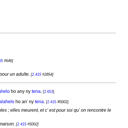
65
#646]
 pour un adulte.
[
2.415
#2854]
ahelo
ho any ny
tena
.
[
2.653
]
alahelo
ho an' ny
tena
.
[
2.415
#5002]
 ; elles meurent, et c' est pour soi qu' on rencontre le
a maison.
[
2.415
#5002]