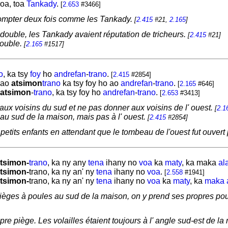
oa, toa
Tankady
.
[
2.653
#3466]
compter deux fois comme les Tankady.
[
2.415
#21,
2.165
]
t double, les Tankady avaient réputation de tricheurs.
[
2.415
#21]
double.
[
2.165
#1517]
o
, ka tsy
foy
ho
andrefan
-
trano
.
[
2.415
#2854]
 ao
atsimon
trano
ka tsy foy ho ao
andrefan
-
trano
.
[
2.165
#646]
atsimon
-
trano
, ka tsy foy ho
andrefan
-
trano
.
[
2.653
#3413]
 aux voisins du sud et ne pas donner aux voisins de l' ouest.
[
2.1
 au sud de la maison, mais pas à l' ouest.
[
2.415
#2854]
s petits enfants en attendant que le tombeau de l'ouest fut ouvert
tsimon-
trano
, ka ny any
tena
ihany no
voa
ka
maty
, ka maka
al
tsimon-
trano, ka ny an' ny
tena
ihany no
voa
.
[
2.558
#1941]
tsimon-
trano, ka ny an' ny
tena
ihany no
voa
ka
maty
, ka
maka
ges à poules au sud de la maison, on y prend ses propres poules
re piège. Les volailles étaient toujours à l' angle sud-est de l