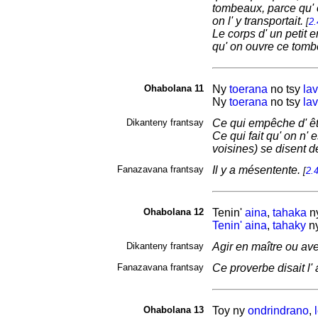
tombeaux, parce qu' o
on l' y transportait.
[
2.
Le corps d' un petit 
qu' on ouvre ce tombe
Ohabolana 11
Ny
toerana
no tsy
lav
Ny
toerana
no tsy
lav
Dikanteny frantsay
Ce qui empêche d' êtr
Ce qui fait qu' on n' 
voisines) se disent d
Fanazavana frantsay
Il y a mésentente.
[
2.
Ohabolana 12
Tenin'
aina
,
tahaka
n
Tenin'
aina
,
tahaky
n
Dikanteny frantsay
Agir en maître ou ave
Fanazavana frantsay
Ce proverbe disait l'
Ohabolana 13
Toy ny
ondrindrano
,