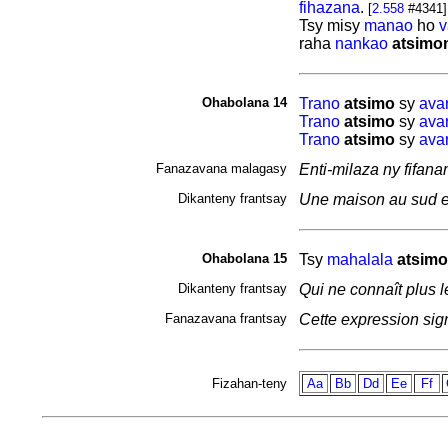
fihazana
.
[
2.558
#4341]
Tsy misy
manao
ho
v
raha
nankao
atsimo
Ohabolana 14
Trano
atsimo
sy
avar
Trano
atsimo
sy
avar
Trano
atsimo
sy
avar
Fanazavana malagasy
Enti-milaza ny fifan
Dikanteny frantsay
Une maison au sud et 
Ohabolana 15
Tsy
mahalala
atsimo
Dikanteny frantsay
Qui ne connaît plus l
Fanazavana frantsay
Cette expression sig
Fizahan-teny
Aa
Bb
Dd
Ee
Ff