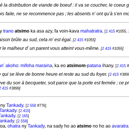
la distribution de viande de boeuf : il va se coucher, le coeur 
fois faite, ne se recommence pas ; les absents n' ont qu'à s'en mo
ty
trano
atsimo
ka asa azy, fa
voin-kava
mahatratra
.
[
2.415
#1055,
ison brûle au sud, cela m' est égal.
[
2.415
#1055]
ar le malheur d' un parent vous atteint vous-même.
[
2.415
#1055]
an'
akoho
:
mifoha
maraina
, ka eo
atsimom
-
patana
ihany.
[
2.415
#
e qui se lève de bonne heure et reste au sud du foyer.
[
2.415
#3899
uve du son à becqueter, soit parce que la porte est fermée ; ce p
2.415
#3899]
ny
Tankady
.
[
2.558
#776]
Tankady
.
[
2.415
]
Tankady
.
[
2.165
]
ankady
.
[
2.558
]
oa,
ohatra
ny
Tankady
, na sady ho ao
atsimo
no ho ao
avaratra