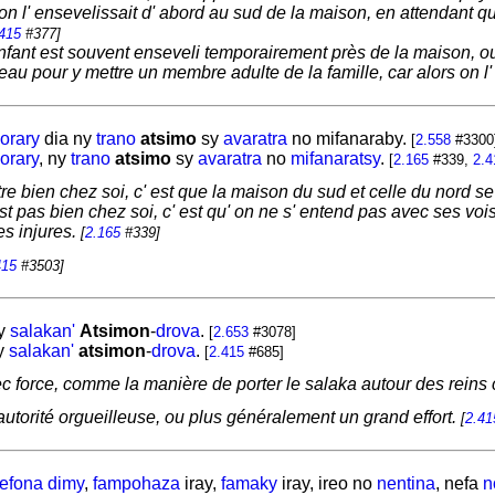
n l' ensevelissait d' abord au sud de la maison, en attendant que
415
#377]
enfant est souvent enseveli temporairement près de la maison, ou 
au pour y mettre un membre adulte de la famille, car alors on l
orary
dia ny
trano
atsimo
sy
avaratra
no
mifanaraby.
[
2.558
#3300
orary
, ny
trano
atsimo
sy
avaratra
no
mifanaratsy
.
[
2.165
#339,
2.4
e bien chez soi, c' est que la maison du sud et celle du nord se
est pas bien chez soi, c' est qu' on ne s' entend pas avec ses vois
es injures.
[
2.165
#339]
415
#3503]
y
salakan'
Atsimon
-
drova
.
[
2.653
#3078]
y
salakan'
atsimon
-
drova
.
[
2.415
#685]
c force, comme la manière de porter le salaka autour des reins 
 autorité orgueilleuse, ou plus généralement un grand effort.
[
2.41
lefona
dimy
,
fampohaza
iray,
famaky
iray, ireo no
nentina
, nefa
n