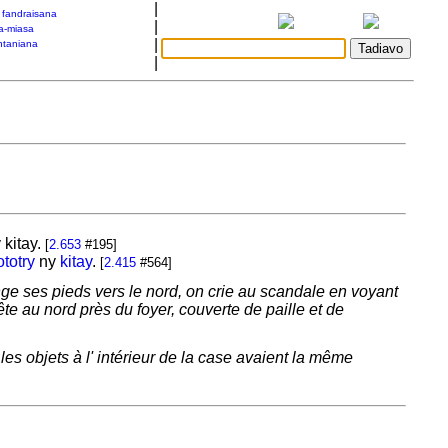
|
a fandraisana
|
a-miasa
|
taniana
|
 kitay.
[
2.653
#195]
ototry
ny
kitay
.
[
2.415
#564]
llonge ses pieds vers le nord, on crie au scandale en voyant
tête au nord près du foyer, couverte de paille et de
s objets à l' intérieur de la case avaient la même