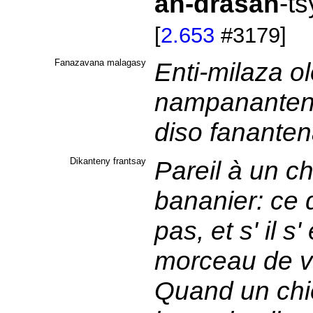
an-drasan
-t
[
2.653
#3179]
Fanazavana malagasy
Enti-milaza 
nampanantena
diso fanante
Dikanteny frantsay
Pareil à un c
bananier: ce 
pas, et s' il s
morceau de v
Quand un chi