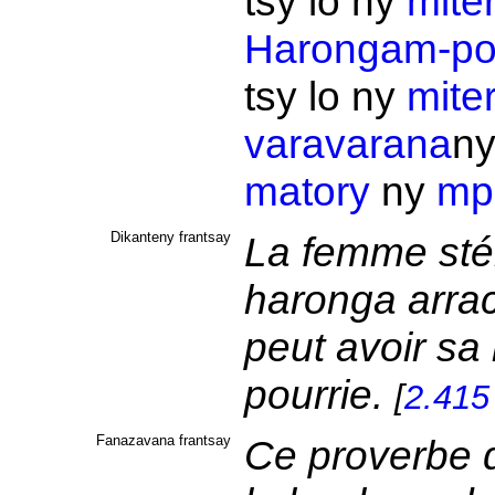
tsy lo ny
mite
Harongam-po
tsy lo ny
mite
varavarana
n
matory
ny
mp
Dikanteny frantsay
La femme sté
haronga arrac
peut avoir sa
pourrie.
[
2.415
Fanazavana frantsay
Ce proverbe dit