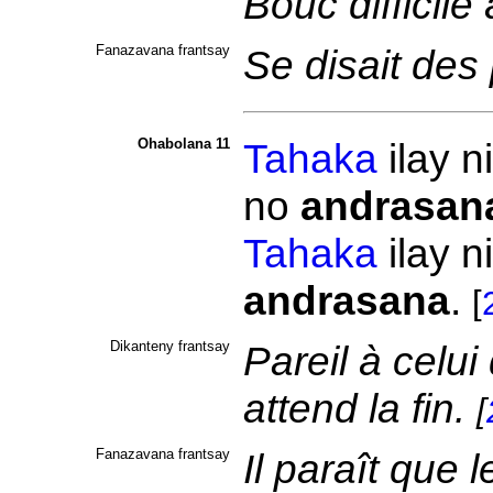
Bouc difficile
Fanazavana frantsay
Se disait des 
Ohabolana 11
Tahaka
ilay n
no
andrasan
Tahaka
ilay n
andrasana
.
[
Dikanteny frantsay
Pareil à celu
attend la fin.
[
Fanazavana frantsay
Il paraît que l