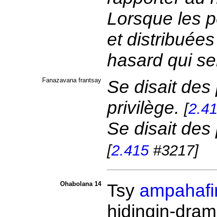
Lorsque les p
et distribuées 
hasard qui se
Fanazavana frantsay
Se disait des
privilège.
[
2.4
Se disait des 
[
2.415
#3217]
Ohabolana 14
Tsy
ampahafir
hidingin-dra