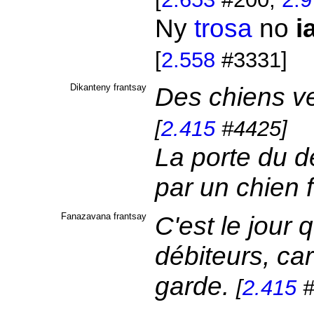
Ny
trosa
no
i
[
2.558
#3331]
Dikanteny frantsay
Des chiens vei
[
2.415
#4425]
La porte du d
par un chien 
Fanazavana frantsay
C'est le jour q
débiteurs, car
garde.
[
2.415
#