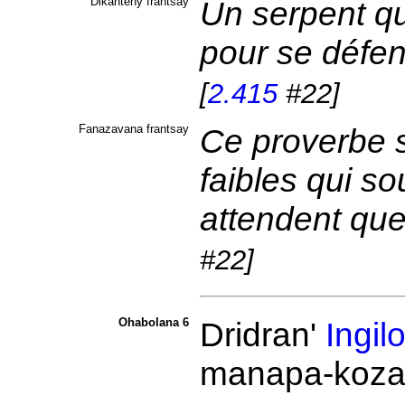
Dikanteny frantsay
Un serpent qu'
pour se défen
[
2.415
#22]
Fanazavana frantsay
Ce proverbe s'
faibles qui so
attendent que
#22]
Ohabolana 6
Dridran'
Ingil
manapa-koza