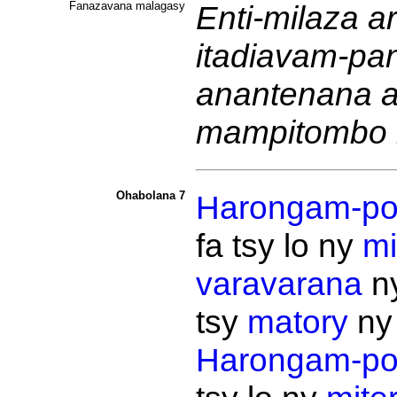
Fanazavana malagasy
Enti-milaza ar
itadiavam-pan
anantenana a
mampitombo n
Ohabolana 7
Harongam-po
fa tsy lo ny
mi
varavarana
n
tsy
matory
n
Harongam-po