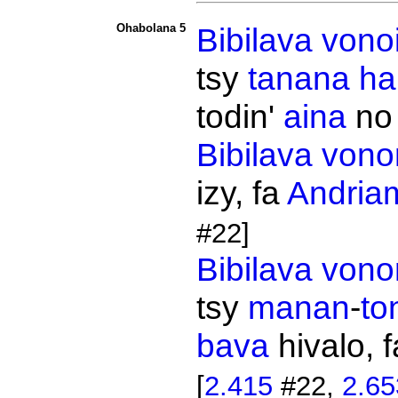
Ohabolana 5
Bibilava
vono
tsy
tanana
ha
todin'
aina
n
Bibilava
vono
izy, fa
Andriam
#22]
Bibilava
vono
tsy
manan
-
to
bava
hivalo, f
[
2.415
#22,
2.65