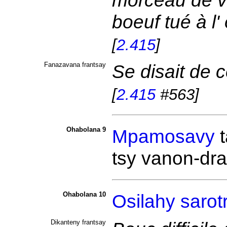
morceau de vi
boeuf tué à l'
[
2.415
]
Fanazavana frantsay
Se disait de c
[
2.415
#563]
Ohabolana 9
Mpamosavy
tsy
vanon-dra
Ohabolana 10
Osilahy
sarot
Dikanteny frantsay