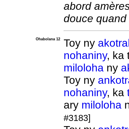
abord amères
douce quand 
Ohabolana 12
Toy ny
akotra
nohaniny
, ka
miloloha
ny
a
Toy ny
ankotr
nohaniny
, ka
ary
miloloha
#3183]