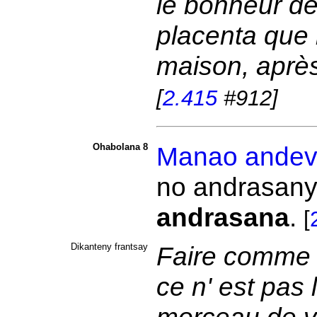
le bonheur de l
placenta que 
maison, après
[
2.415
#912]
Ohabolana 8
Manao
andev
no andrasany
andrasana
.
[
Dikanteny frantsay
Faire comme l'
ce n' est pas l