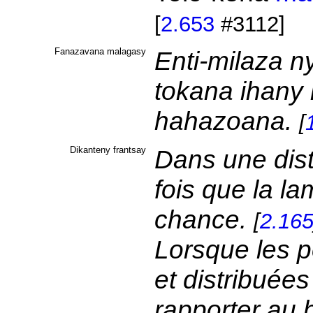
[
2.653
#3112]
Fanazavana malagasy
Enti-milaza ny
tokana ihany
hahazoana.
[
Dikanteny frantsay
Dans une dist
fois que la la
chance.
[
2.16
Lorsque les p
et distribuées 
rapporter au 