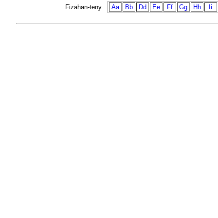
Fizahan-teny
Aa
Bb
Dd
Ee
Ff
Gg
Hh
Ii