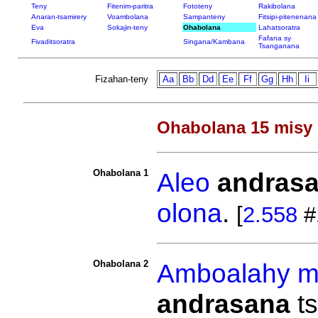
Teny
Fitenim-paritra
Fototeny
Rakibolana
Anaran-tsamirery
Voambolana
Sampanteny
Fitsipi-pitenenana
Eva
Sokajin-teny
Ohabolana
Lahatsoratra
Fafana sy
Fivaditsoratra
Singana/Kambana
Tsanganana
Fizahan-teny
Aa
Bb
Dd
Ee
Ff
Gg
Hh
Ii
Ohabolana 15 misy 
Ohabolana 1
Aleo
andrasa
olona
.
[
2.558
#
Ohabolana 2
Amboalahy
m
andrasana
t