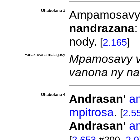
Ohabolana 3
Ampamosav
nandrazana
:
nody.
[
2.165
]
Fanazavana malagasy
Mpamosavy ve
vanona ny na
Ohabolana 4
Andrasan'
a
mpitrosa
.
[
2.5
Andrasan'
a
[
2.653
#200,
2.9