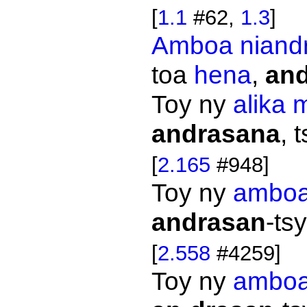
[
1.1
#62,
1.3
]
Amboa
niand
toa
hena
,
and
Toy ny
alika
m
andrasana
, 
[
2.165
#948]
Toy ny
ambo
andrasan
-ts
[
2.558
#4259]
Toy ny
ambo