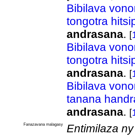
Bibilava
vono
tongotra
hits
andrasana
.
[
Bibilava
vono
tongotra
hits
andrasana
.
[
Bibilava
vono
tanana
handr
andrasana
.
[
Fanazavana malagasy
Entimilaza ny 