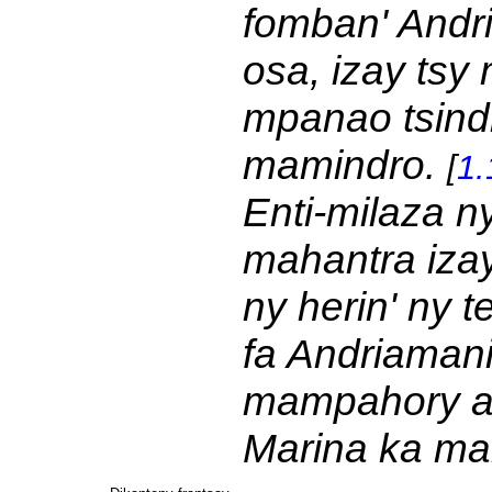
fomban' Andri
osa, izay ts
mpanao tsindr
mamindro.
[
1.
Enti-milaza n
mahantra iza
ny herin' ny 
fa Andriamani
mampahory a
Marina ka mam