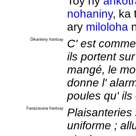
Toy ny
ankotr
nohaniny
, ka
ary
miloloha
Dikanteny frantsay
C' est comme 
ils portent sur
mangé, le mou
donne l' alarme
poules qu' ils
Fanazavana frantsay
Plaisanteries 
uniforme ; all