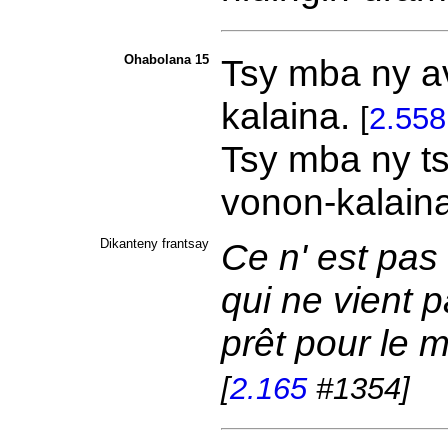
Ohabolana 15
Tsy mba ny 
kalaina.
[
2.558
Tsy mba ny t
vonon-kalain
Dikanteny frantsay
Ce n' est pas
qui ne vient 
prêt pour le 
[
2.165
#1354]