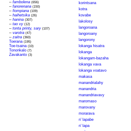
--
fambolena
(656)
korintsana
--
fanorenana
(150)
kotra
--
fiompiana
(109)
--
haihetsika
kovabe
(26)
--
hanina
(307)
lakolosy
--
tao vy
(12)
langoroana
--
tonta printy, sary
(107)
--
varotra
(47)
langoroany
--
zaitra
(360)
langorony
Toerana
(195)
Toe-tsaina
lokanga hisatra
(10)
Tononkalo
(7)
lokanga
Zavakanto
(3)
lokangam-bazaha
lokanga vava
lokanga voatavo
makasa
manandrialahy
manandria
manandriavavy
maromaso
marovany
morarava
n' lapabe
n' lapa