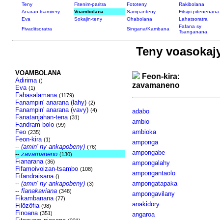
Teny
Fitenim-paritra
Fototeny
Rakibolana
Anaran-tsamirery
Voambolana
Sampanteny
Fitsipi-pitenenana
Eva
Sokajin-teny
Ohabolana
Lahatsoratra
Fafana sy
Fivaditsoratra
Singana/Kambana
Tsanganana
Teny voasokaj
VOAMBOLANA
Feon-kira:
Adirima
()
zavamaneno
Eva
(1)
Fahasalamana
(1179)
Fanampin' anarana (lahy)
(2)
Fanampin' anarana (vavy)
(4)
adabo
Fanatanjahan-tena
(31)
ambio
Fandram-bolo
(99)
Feo
ambioka
(235)
Feon-kira
(1)
amponga
--
(amin' ny ankapobeny)
(76)
ampongabe
--
zavamaneno
(130)
Fianarana
(36)
ampongalahy
Fifamoivoizan-tsambo
(108)
ampongantaolo
Fifandraisana
()
--
(amin' ny ankapobeny)
ampongatapaka
(3)
--
fianakaviana
(348)
ampongavilany
Fikambanana
(77)
anakidory
Filôzôfia
(98)
Finoana
(351)
angaroa