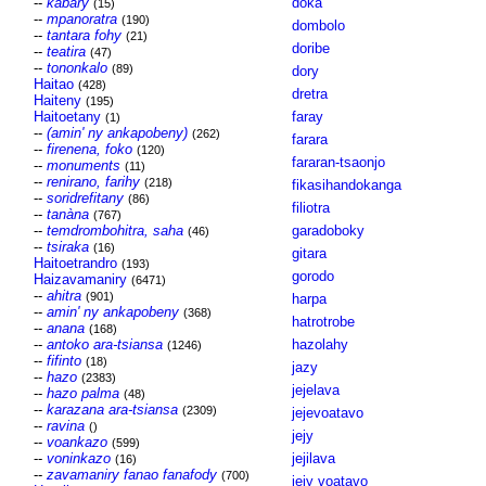
--
kabary
doka
(15)
--
mpanoratra
(190)
dombolo
--
tantara fohy
(21)
doribe
--
teatira
(47)
--
tononkalo
(89)
dory
Haitao
(428)
dretra
Haiteny
(195)
Haitoetany
faray
(1)
--
(amin' ny ankapobeny)
(262)
farara
--
firenena, foko
(120)
fararan-tsaonjo
--
monuments
(11)
--
renirano, farihy
(218)
fikasihandokanga
--
soridrefitany
(86)
filiotra
--
tanàna
(767)
--
temdrombohitra, saha
garadoboky
(46)
--
tsiraka
(16)
gitara
Haitoetrandro
(193)
gorodo
Haizavamaniry
(6471)
--
ahitra
(901)
harpa
--
amin' ny ankapobeny
(368)
hatrotrobe
--
anana
(168)
--
antoko ara-tsiansa
hazolahy
(1246)
--
fifinto
(18)
jazy
--
hazo
(2383)
jejelava
--
hazo palma
(48)
--
karazana ara-tsiansa
(2309)
jejevoatavo
--
ravina
()
jejy
--
voankazo
(599)
--
voninkazo
jejilava
(16)
--
zavamaniry fanao fanafody
(700)
jejy voatavo