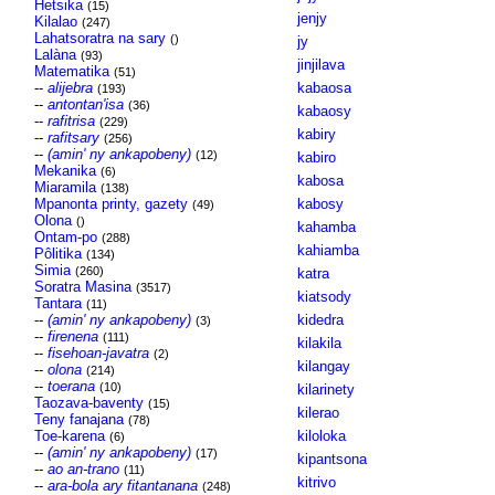
Hetsika
(15)
jenjy
Kilalao
(247)
Lahatsoratra na sary
()
jy
Lalàna
(93)
jinjilava
Matematika
(51)
--
alijebra
kabaosa
(193)
--
antontan'isa
(36)
kabaosy
--
rafitrisa
(229)
kabiry
--
rafitsary
(256)
--
(amin' ny ankapobeny)
(12)
kabiro
Mekanika
(6)
kabosa
Miaramila
(138)
Mpanonta printy, gazety
kabosy
(49)
Olona
()
kahamba
Ontam-po
(288)
kahiamba
Pôlitika
(134)
Simia
(260)
katra
Soratra Masina
(3517)
kiatsody
Tantara
(11)
--
(amin' ny ankapobeny)
kidedra
(3)
--
firenena
(111)
kilakila
--
fisehoan-javatra
(2)
kilangay
--
olona
(214)
--
toerana
(10)
kilarinety
Taozava-baventy
(15)
kilerao
Teny fanajana
(78)
Toe-karena
kiloloka
(6)
--
(amin' ny ankapobeny)
(17)
kipantsona
--
ao an-trano
(11)
kitrivo
--
ara-bola ary fitantanana
(248)