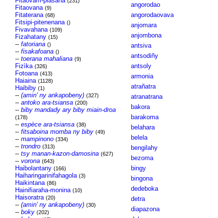
Fitaovam-piasana
(231)
angorodao
Fitaovana
(9)
Fitaterana
angorodaovava
(68)
Fitsipi-pitenenana
()
anjomara
Fivavahana
(109)
anjombona
Fizahatany
(15)
--
fatoriana
()
antsiva
--
fisakafoana
()
antsodiñy
--
toerana mahaliana
(9)
Fizìka
antsoly
(326)
Fotoana
(413)
armonia
Haiaina
(1128)
atrañatra
Haibiby
(1)
--
(amin' ny ankapobeny)
(327)
atranatrana
--
antoko ara-tsiansa
(200)
bakora
--
biby mandady ary biby miain-droa
barakoma
(178)
--
espèce ara-tsiansa
(38)
belahara
--
fitsaboina momba ny biby
(49)
belela
--
mampinono
(334)
--
trondro
(313)
bengilahy
--
tsy manan-kazon-damosina
(627)
bezoma
--
vorona
(643)
Haibolantany
bingy
(166)
Haiharingarinifahagola
(3)
bingona
Haikintana
(86)
dedeboka
Hainifiaraha-monina
(10)
Haisoratra
(20)
detra
--
(amin' ny ankapobeny)
(30)
diapazona
--
boky
(202)