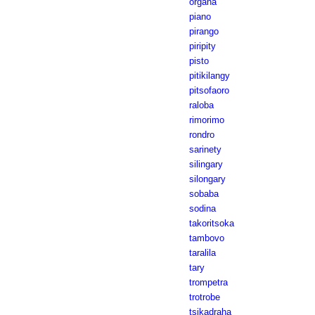
orgàna
piano
pirango
piripity
pisto
pitikilangy
pitsofaoro
raloba
rimorimo
rondro
sarinety
silingary
silongary
sobaba
sodina
takoritsoka
tambovo
taralila
tary
trompetra
trotrobe
tsikadraha