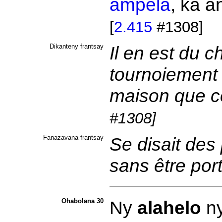
ampela
, ka a
[
2.415
#1308]
Dikanteny frantsay
Il en est du
tournoiement 
maison que c
#1308]
Fanazavana frantsay
Se disait des 
sans être por
Ohabolana 30
Ny
alahelo
n