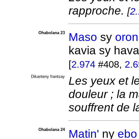
rapproche.
[
2
Ohabolana 23
Maso
sy
oron
kavia sy hav
[
2.974
#408,
2.6
Dikanteny frantsay
Les yeux et l
douleur ; la 
souffrent de 
Ohabolana 24
Matin'
ny
ebo