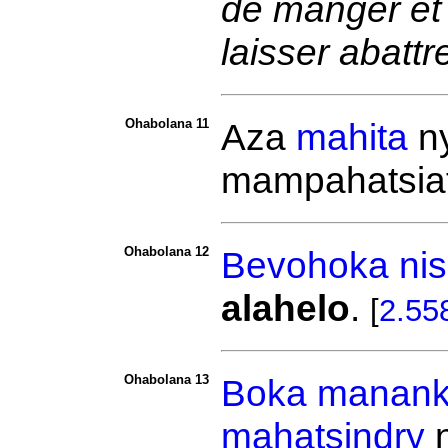
de manger et d
laisser abattr
Ohabolana 11
Aza
mahita
n
mampahatsia
Ohabolana 12
Bevohoka
ni
alahelo
.
[
2.55
Ohabolana 13
Boka
manank
mahatsindry