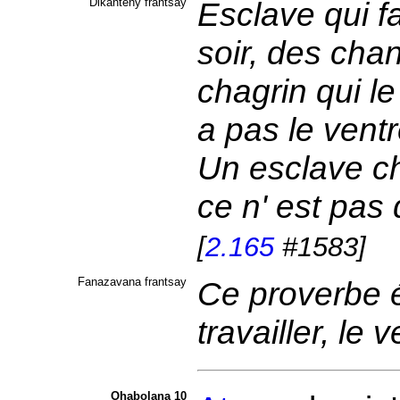
Dikanteny frantsay
Esclave qui fa
soir, des chant
chagrin qui le 
a pas le ventr
Un esclave ch
ce n' est pas 
[
2.165
#1583]
Fanazavana frantsay
Ce proverbe ét
travailler, le 
Ohabolana 10