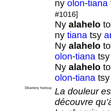
ny
olon
-
tiana
#1016]
Ny
alahelo
to
ny
tiana
tsy
a
Ny
alahelo
to
olon
-
tiana
ts
Ny
alahelo
to
olon
-
tiana
ts
Dikanteny frantsay
La douleur est
découvre qu’