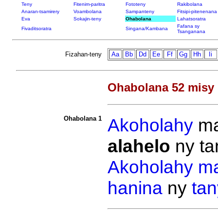
Teny
Fitenim-paritra
Fototeny
Rakibolana
Anaran-tsamirery
Voambolana
Sampanteny
Fitsipi-pitenenana
Eva
Sokajin-teny
Ohabolana
Lahatsoratra
Fafana sy
Fivaditsoratra
Singana/Kambana
Tsanganana
Fizahan-teny
Aa
Bb
Dd
Ee
Ff
Gg
Hh
Ii
Ohabolana 52 misy 
Ohabolana 1
Akoholahy
ma
alahelo
ny t
Akoholahy
m
hanina
ny
tan