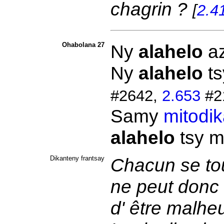
chagrin ?
[
2.4
Ohabolana 27
Ny
alahelo
a
Ny
alahelo
t
#2642,
2.653
#2
Samy
mitodi
alahelo
tsy 
Dikanteny frantsay
Chacun se tour
ne peut donc 
d' être malhe