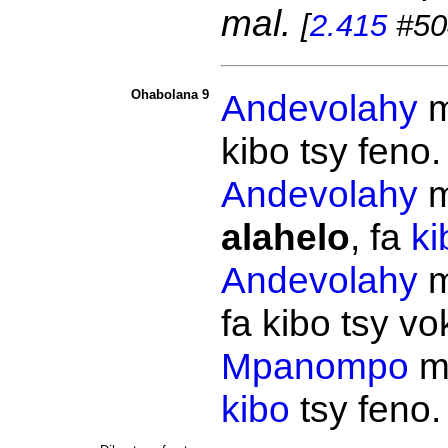
mal.
[
2.415
#50
Ohabolana 9
Andevolahy
m
kibo tsy feno
Andevolahy
m
alahelo
, fa
ki
Andevolahy
m
fa kibo tsy vo
Mpanompo
m
kibo
tsy feno