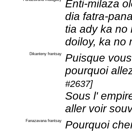
Enti-milaza ol
dia fatra-pana
tia ady ka no 
doiloy, ka n
Dikanteny frantsay
Puisque vous 
pourquoi alle
#2637]
Sous l' empire
aller voir so
Fanazavana frantsay
Pourquoi che