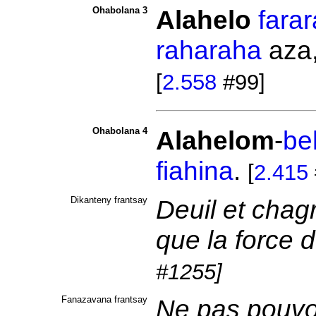
Ohabolana 3
Alahelo
fara
raharaha
aza
[
2.558
#99]
Ohabolana 4
Alahelom
-
be
fiahina
.
[
2.415
Dikanteny frantsay
Deuil et chagr
que la force 
#1255]
Fanazavana frantsay
Ne pas pouvoi