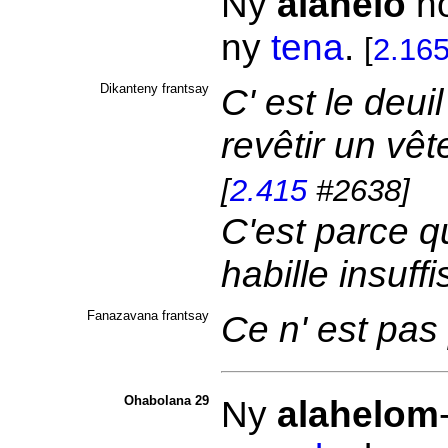
Ny
alahelo
n
ny
tena
.
[
2.16
Dikanteny frantsay
C' est le deui
revêtir un vê
[
2.415
#2638]
C'est parce qu
habille insuf
Fanazavana frantsay
Ce n' est pas
Ohabolana 29
Ny
alahelom