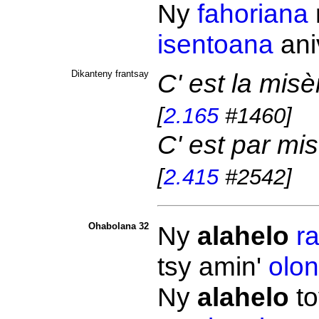
Ny
fahoriana
isentoana
ani
Dikanteny frantsay
C' est la misè
[
2.165
#1460]
C' est par mis
[
2.415
#2542]
Ohabolana 32
Ny
alahelo
r
tsy amin'
olon
Ny
alahelo
to