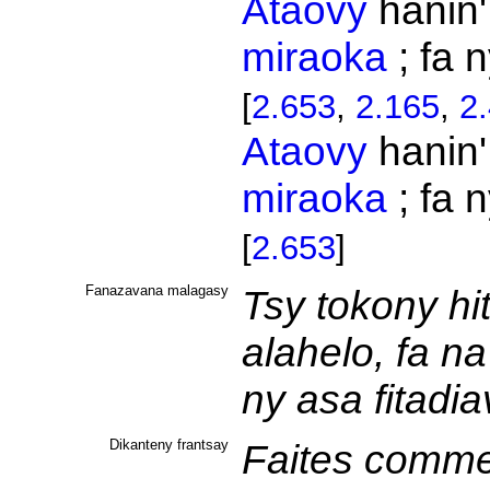
Ataovy
hanin
miraoka
; fa 
[
2.653
,
2.165
,
2
Ataovy
hanin
miraoka
; fa 
[
2.653
]
Fanazavana malagasy
Tsy tokony hi
alahelo, fa n
ny asa fitad
Dikanteny frantsay
Faites comme 