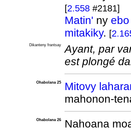
[
2.558
#2181]
Matin'
ny
ebo
mitakiky
.
[
2.16
Dikanteny frantsay
Ayant, par van
est plongé da
Ohabolana 25
Mitovy
lahara
mahonon-tena
Ohabolana 26
Nahoana moa