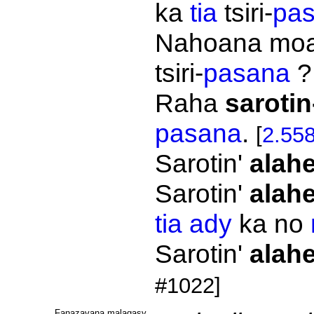
ka
tia
tsiri-
pa
Nahoana mo
tsiri-
pasana
Raha
sarotin
pasana
.
[
2.55
Sarotin'
alahe
Sarotin'
alahe
tia
ady
ka no
Sarotin'
alahe
#1022]
Fanazavana malagasy