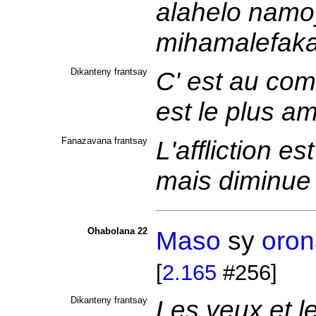
alahelo namoy
mihamalefaka
Dikanteny frantsay
C' est au co
est le plus a
Fanazavana frantsay
L'affliction 
mais diminue
Ohabolana 22
Maso
sy
oron
[
2.165
#256]
Dikanteny frantsay
Les yeux et le