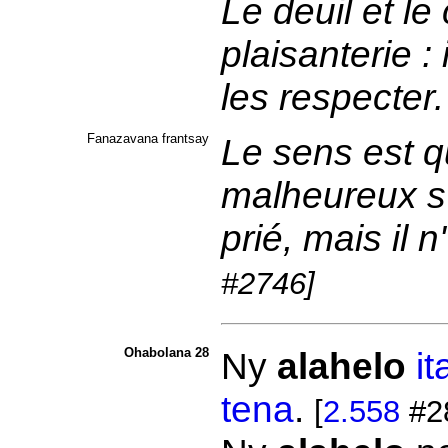
Le deuil et l
plaisanterie : 
les respecter
Fanazavana frantsay
Le sens est q
malheureux s' 
prié, mais il 
#2746]
Ohabolana 28
Ny
alahelo
it
tena
.
[
2.558
#2