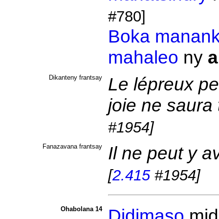
#780]
Boka
manank
mahaleo
ny
a
Dikanteny frantsay
Le lépreux pe
joie ne saura
#1954]
Fanazavana frantsay
Il ne peut y a
[
2.415
#1954]
Ohabolana 14
Didimaso
midi