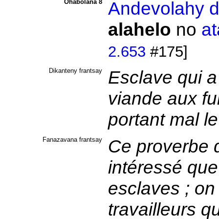
Ohabolana 8
Andevolahy
d
alahelo
no
a
2.653
#175]
Dikanteny frantsay
Esclave qui a
viande aux fun
portant mal le
Fanazavana frantsay
Ce proverbe d
intéressé que
esclaves ; on 
travailleurs q