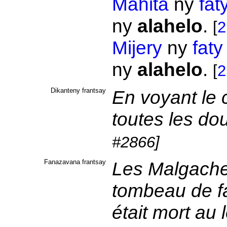
Mahita
ny
fat
ny
alahelo
.
[
2
Mijery
ny
faty
ny
alahelo
.
[
2
Dikanteny frantsay
En voyant le 
toutes les dou
#2866]
Fanazavana frantsay
Les Malgaches
tombeau de fa
était mort au 