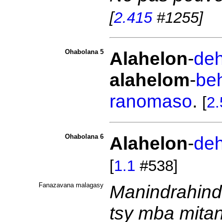
[
2.415
#1255]
Ohabolana 5
Alahelon
-
deh
alahelom
-
be
ranomaso
.
[
2.
Ohabolana 6
Alahelon
-
deh
[
1.1
#538]
Fanazavana malagasy
Manindrahind
tsy mba mitan