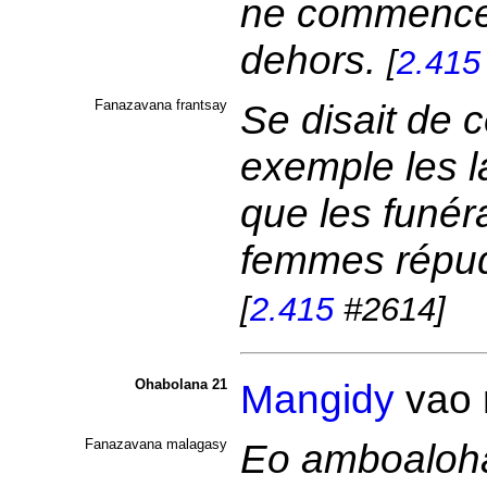
ne commence à
dehors.
[
2.415
Fanazavana frantsay
Se disait de c
exemple les 
que les funéra
femmes répudi
[
2.415
#2614]
Ohabolana 21
Mangidy
vao
Fanazavana malagasy
Eo amboalohan