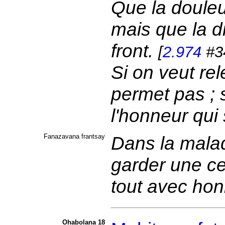
Que la douleu
mais que la d
front.
[
2.974
#3
Si on veut rel
permet pas ; s
l'honneur qui
Fanazavana frantsay
Dans la maladi
garder une ce
tout avec ho
Ohabolana 18