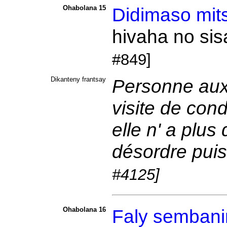
Ohabolana 15
Didimaso
mit
hivaha no sis
#849]
Dikanteny frantsay
Personne aux 
visite de con
elle n' a plus
désordre puis
#4125]
Ohabolana 16
Faly
sembani