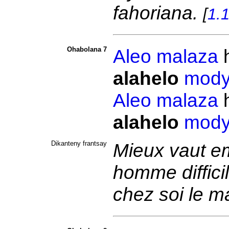
fahoriana.
[
1.
Ohabolana 7
Aleo
malaza
alahelo
mod
Aleo
malaza
alahelo
mod
Dikanteny frantsay
Mieux vaut em
homme diffici
chez soi le m