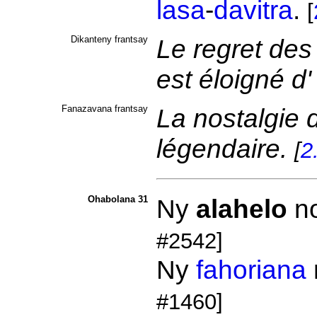
lasa
-
davitra
.
[
Dikanteny frantsay
Le regret des 
est éloigné d
Fanazavana frantsay
La nostalgie 
légendaire.
[
2
Ohabolana 31
Ny
alahelo
n
#2542]
Ny
fahoriana
#1460]