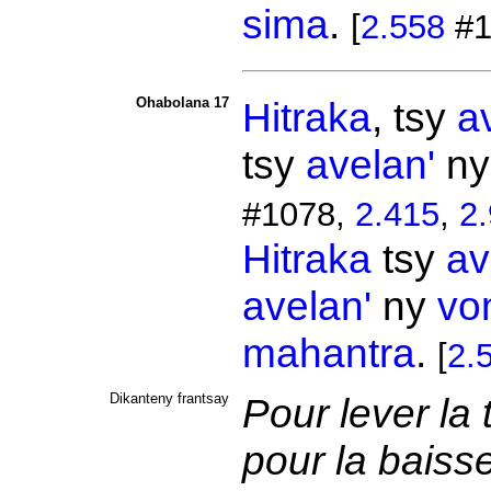
sima
.
[
2.558
#1
Ohabolana 17
Hitraka
, tsy
a
tsy
avelan'
n
#1078,
2.415
,
2
Hitraka
tsy
av
avelan'
ny
vo
mahantra
.
[
2.
Dikanteny frantsay
Pour lever la 
pour la baisse