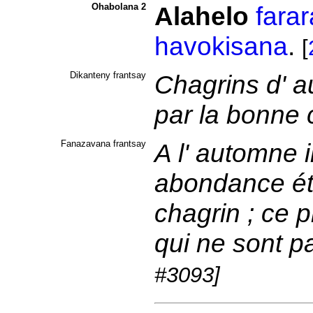
Ohabolana 2
Alahelo
fara
havokisana
.
[
Dikanteny frantsay
Chagrins d' a
par la bonne 
Fanazavana frantsay
A l' automne i
abondance ét
chagrin ; ce 
qui ne sont p
#3093]